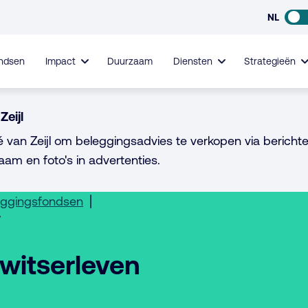
NL
ndsen
Impact
Duurzaam
Diensten
Strategieën
Zeijl
é van Zeijl om beleggingsadvies te verkopen via berichte
aam en foto's in advertenties.
eggingsfondsen
7
Zwitserleven