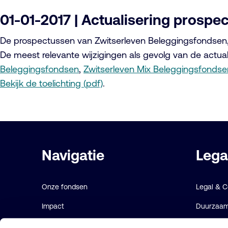
01-01-2017 | Actualisering prosp
De prospectussen van Zwitserleven Beleggingsfondsen, Z
De meest relevante wijzigingen als gevolg van de actua
Beleggingsfondsen
,
Zwitserleven Mix Beleggingsfondse
Bekijk de toelichting (pdf)
.
Belangrijke
Navigatie
Lega
links
Onze fondsen
Legal & 
Impact
Duurzaamh
Duurzaam
Gebruiks