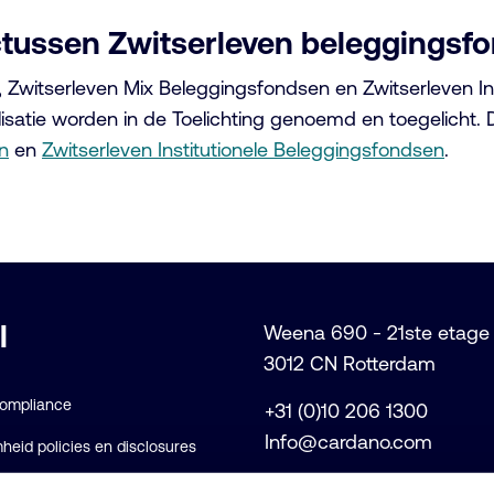
ectussen Zwitserleven beleggingsf
witserleven Mix Beleggingsfondsen en Zwitserleven Inst
lisatie worden in de Toelichting genoemd en toegelicht.
n
en
Zwitserleven Institutionele Beleggingsfondsen
.
l
Weena 690 - 21ste etage
3012 CN Rotterdam
Compliance
+31 (0)10 206 1300
Info@cardano.com
eid policies en disclosures
voorwaarden