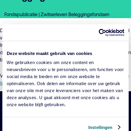
Fondspublicatie | Zwitserleven Beleggingsfondsen
De wijziging betreft een aanpassing van het beleggingsbeleid
van Zwitserleven Wereld Aandelenfonds en Zwitserleven
Index Wereld Aandelenfonds, als gevolg van aanpassingen in
de onderliggende beleggingsinstellingen waarin deze fondsen
Deze website maakt gebruik van cookies
beleggen.
We gebruiken cookies om onze content en
nieuwsbrieven voor u te personaliseren, om functies voor
Voor meer informatie verwijzen wij u graag naar de
Toelichting
social media te bieden en om onze website te
(pdf)
en
Addendum (pdf)
optimaliseren. Ook delen we informatie over uw gebruik
van onze site met onze leveranciers voor het maken van
deze analyses. U gaat akkoord met onze cookies als u
onze website blijft gebruiken.
Belangrijke
Navigatie
links
Onze fondsen
Instellingen