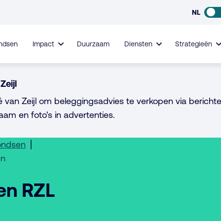
NL
ndsen
Impact
Duurzaam
Diensten
Strategieën
Zeijl
é van Zeijl om beleggingsadvies te verkopen via berichte
aam en foto's in advertenties.
ondsen
en
en RZL