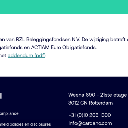
en van RZL Beleggingsfondsen N.V. De wijziging betreft
gatiefonds en ACTIAM Euro Obligatiefonds.
het
addendum (pdf)
.
l
Weena 690 - 21ste etage
3012 CN Rotterdam
Compliance
+31 (0)10 206 1300
Info@cardano.com
eid policies en disclosures