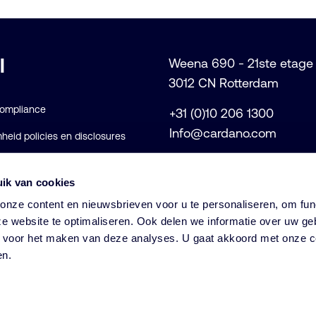
l
Weena 690 - 21ste etage
3012 CN Rotterdam
Compliance
+31 (0)10 206 1300
Info@cardano.com
eid policies en disclosures
voorwaarden
ik van cookies
rklaring
nze content en nieuwsbrieven voor u te personaliseren, om func
e website te optimaliseren. Ook delen we informatie over uw ge
s voor het maken van deze analyses. U gaat akkoord met onze c
© Cardano
en.