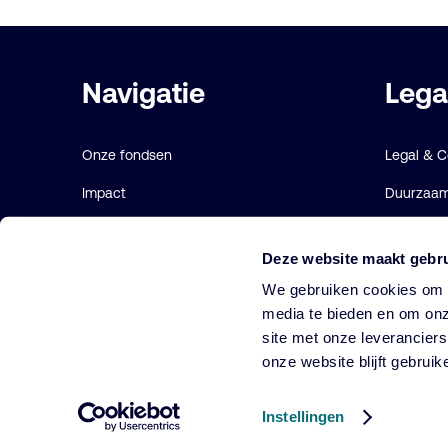
Belangrijke
Navigatie
Lega
links
Onze fondsen
Legal & 
Impact
Duurzaamh
Duurzaam
Gebruiks
Deze website maakt gebru
Diensten
Cookie ve
We gebruiken cookies om o
Strategieën
media te bieden en om onz
site met onze leverancier
Perspectives
onze website blijft gebruik
Over ons
Instellingen