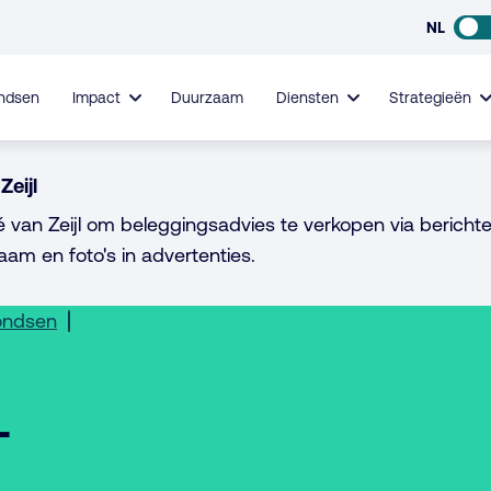
NL
ndsen
Impact
Duurzaam
Diensten
Strategieën
Zeijl
é van Zeijl om beleggingsadvies te verkopen via berichte
aam en foto's in advertenties.
ondsen
L