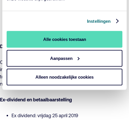
RZL Optimaal Paars – € 0,40
Instellingen
RZL Optimaal Rood – € 0,85
Alle cookies toestaan
Dividendbelasting
Aanpassen
Op het uit te keren bedrag zal 15% dividendbelasting worden
ingehouden. Houders van aandelen ontvangen het hun
toekomende netto dividend via kosteloze herbelegging in
Alleen noodzakelijke cookies
nieuwe aandelen.
Ex-dividend en betaalbaarstelling
Ex dividend: vrijdag 25 april 2019