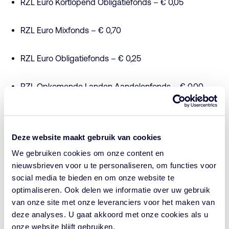
RZL Euro Kortlopend Obligatiefonds – € 0,05
RZL Euro Mixfonds – € 0,70
RZL Euro Obligatiefonds – € 0,25
RZL Opkomende Landen Aandelenfonds – € 0,00
RZL Euro Vastgoedfonds – € 1,60
Deze website maakt gebruik van cookies
RZL Wereld Aandelenfonds – € 0,50
We gebruiken cookies om onze content en
nieuwsbrieven voor u te personaliseren, om functies voor
RZL Optimaal Blauw – € 0,22
social media te bieden en om onze website te
optimaliseren. Ook delen we informatie over uw gebruik
RZL Optimaal Geel – € 0,25
van onze site met onze leveranciers voor het maken van
deze analyses. U gaat akkoord met onze cookies als u
onze website blijft gebruiken.
RZL Optimaal Oranje – € 0,55