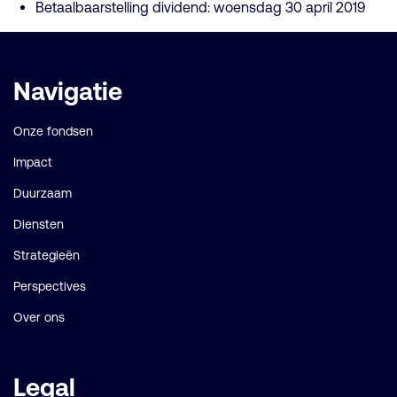
Betaalbaarstelling dividend: woensdag 30 april 2019
Belangrijke
Navigatie
links
Onze fondsen
Impact
Duurzaam
Diensten
Strategieën
Perspectives
Over ons
Legal