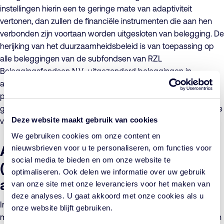
instellingen hierin een te geringe mate van adaptiviteit
vertonen, dan zullen de financiële instrumenten die aan hen
verbonden zijn voortaan worden uitgesloten van belegging. De
herijking van het duurzaamheidsbeleid is van toepassing op
alle beleggingen van de subfondsen van RZL
Beleggingsfondsen N.V., uitgezonderd beleggingen in
aandelen van ondernemingen uit opkomende markten welke
plaatsvinden via een derde partij. De effectuering heeft geen
gevolgen voor de samenstelling van de beleggingsportefeuille
Deze website maakt gebruik van cookies
van de subfondsen.
We gebruiken cookies om onze content en
Actualisatie van namen van
nieuwsbrieven voor u te personaliseren, om functies voor
social media te bieden en om onze website te
(mede)beleidsbepalers en
optimaliseren. Ook delen we informatie over uw gebruik
aandeelhouder moederbedrijf
van onze site met onze leveranciers voor het maken van
deze analyses. U gaat akkoord met onze cookies als u
In de afgelopen periode hebben wijzigingen plaatsgevonden
onze website blijft gebruiken.
met betrekking tot de samenstelling van zowel de directie van