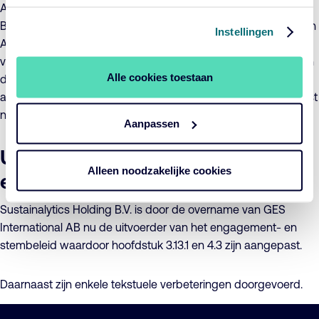
ACTIAM als van de raad van commissarissen van RZL
Beleggingsfondsen N.V. Daarnaast kent het moederbedrijf van
Instellingen
ACTIAM (VIVAT N.V.) een andere aandeelhouder. Met ingang
van 26 mei 2020 zijn in de voorwaarden de samenstelling van
Alle cookies toestaan
de directie en de raad van commissarissen alsmede de
aandeelhouder van het moederbedrijf van ACTIAM aangepast
naar de huidige situatie.
Aanpassen
Uitvoering van het engagement-
Alleen noodzakelijke cookies
en stembeleid
Sustainalytics Holding B.V. is door de overname van GES
International AB nu de uitvoerder van het engagement- en
stembeleid waardoor hoofdstuk 3.13.1 en 4.3 zijn aangepast.
Daarnaast zijn enkele tekstuele verbeteringen doorgevoerd.