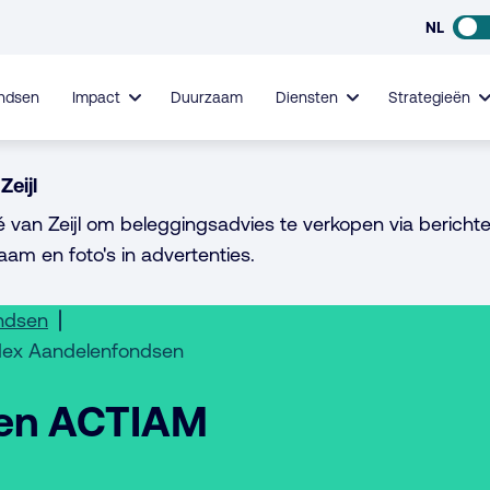
NL
ndsen
Impact
Duurzaam
Diensten
Strategieën
Zeijl
é van Zeijl om beleggingsadvies te verkopen via berichte
aam en foto's in advertenties.
ondsen
dex Aandelenfondsen
den ACTIAM