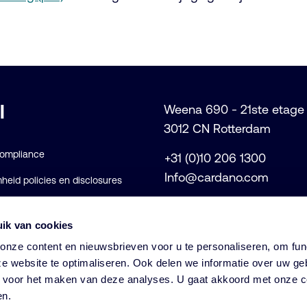
l
Weena 690 - 21ste etage
3012 CN Rotterdam
Compliance
+31 (0)10 206 1300
Info@cardano.com
eid policies en disclosures
voorwaarden
ik van cookies
rklaring
nze content en nieuwsbrieven voor u te personaliseren, om func
e website te optimaliseren. Ook delen we informatie over uw ge
s voor het maken van deze analyses. U gaat akkoord met onze c
© Cardano
en.