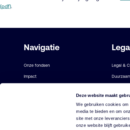
(pdf)
.
Belangrijke
Navigatie
Lega
links
Onze fondsen
Legal & 
Impact
Duurzaamh
Duurzaam
Gebruiks
Deze website maakt gebru
Diensten
Cookie ve
We gebruiken cookies om o
Strategieën
media te bieden en om onz
site met onze leverancier
Perspectives
onze website blijft gebruik