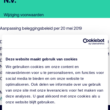
N.V.
Wijziging voorwaarden
Aanpassing beleggingsbeleid per 20 mei 2019
De wijziging betreft een aanpassing van het beleggingsbeleid
per 20 mei 2019 van Euro Obligatiepool en betreft derhalve de
sub-fondsen ACTIAM Duurzaam Euro Obligatiefonds, ACTIAM
Deze website maakt gebruik van cookies
Duurzaam Mixfonds Defensief, ACTIAM Duurzaam Mixfonds
Neutraal en ACTIAM Duurzaam Mixfonds Offensief, omdat
We gebruiken cookies om onze content en
deze fondsen (een deel van) hun middelen beleggen in Euro
nieuwsbrieven voor u te personaliseren, om functies voor
social media te bieden en om onze website te
Obligatiepool.
optimaliseren. Ook delen we informatie over uw gebruik
van onze site met onze leveranciers voor het maken van
Meer informatie hierover staat in de
Toelichting (pdf)
en het
deze analyses. U gaat akkoord met onze cookies als u
Addendum (pdf)
.
onze website blijft gebruiken.