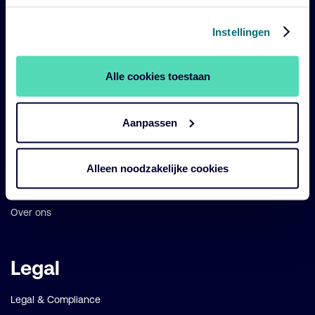
Belangrijke
Navigatie
Instellingen
links
Onze fondsen
Alle cookies toestaan
Impact
Duurzaam
Aanpassen
Diensten
Strategieën
Alleen noodzakelijke cookies
Perspectives
Over ons
Legal
Legal & Compliance