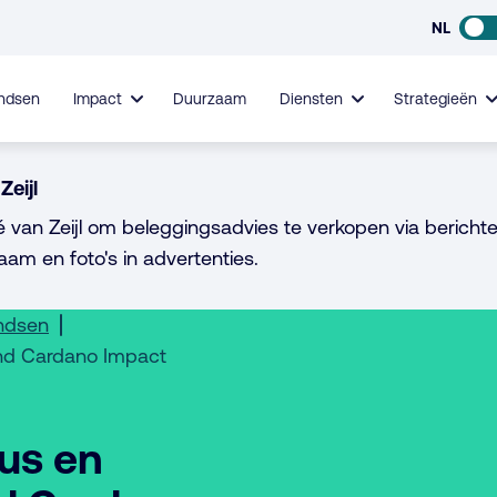
NL
ndsen
Impact
Duurzaam
Diensten
Strategieën
Zeijl
é van Zeijl om beleggingsadvies te verkopen via berichte
aam en foto's in advertenties.
ondsen
dend Cardano Impact
tus en