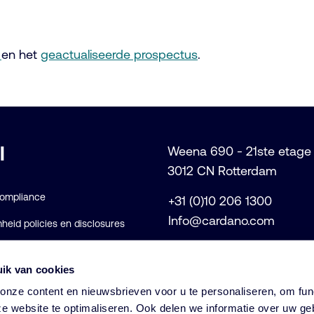
g
en het
geactualiseerde prospectus
.
l
Weena 690 - 21ste etage
3012 CN Rotterdam
Compliance
+31 (0)10 206 1300
Info@cardano.com
eid policies en disclosures
voorwaarden
ik van cookies
rklaring
nze content en nieuwsbrieven voor u te personaliseren, om func
e website te optimaliseren. Ook delen we informatie over uw ge