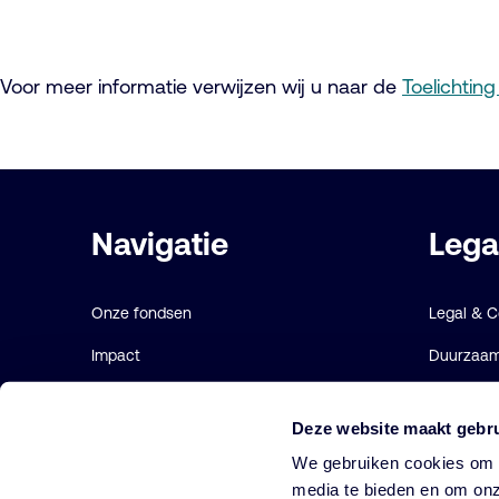
Voor meer informatie verwijzen wij u naar de
Toelichtin
Belangrijke
Navigatie
Lega
links
Onze fondsen
Legal & 
Impact
Duurzaamh
Duurzaam
Gebruiks
Deze website maakt gebru
Diensten
Cookie ve
We gebruiken cookies om o
Strategieën
media te bieden en om onz