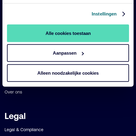
Belangrijke
Navigatie
Instellingen
links
Onze fondsen
Alle cookies toestaan
Impact
Duurzaam
Aanpassen
Diensten
Strategieën
Alleen noodzakelijke cookies
Perspectives
Over ons
Legal
Legal & Compliance