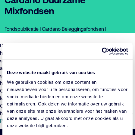
Cardano Duurzame
Mixfondsen
Fondspublicatie | Cardano Beleggingsfondsen II
De Beheerder van Cardano Beleggingsfondsen II, maakt
hierbij het voornemen bekend de voorwaarden per 1
september 2024 te zullen wijzigen. De wijziging betreft een
aanpassing van het strategisch beleggingsbeleid, de
Deze website maakt gebruik van cookies
samengestelde benchmark en de vergoedingstructuur, en
We gebruiken cookies om onze content en
heeft betrekking op alle subfondsen die deel uitmaken van
nieuwsbrieven voor u te personaliseren, om functies voor
Cardano Beleggingsfondsen II, namelijk Cardano Duurzaam
social media te bieden en om onze website te
Mixfonds Defensief, Cardano Duurzaam Cardano Neutraal en
optimaliseren. Ook delen we informatie over uw gebruik
Cardano Duurzaam Mixfonds Offensief. Voor meer informatie
van onze site met onze leveranciers voor het maken van
hierover verwijzen wij u naar de
Toelichting
en het bijgewerkte
deze analyses. U gaat akkoord met onze cookies als u
Prospectus
.
onze website blijft gebruiken.