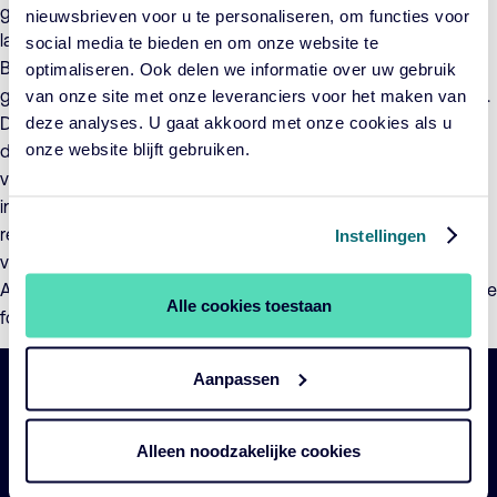
geëffectueerd die in het kader van de tweede en tevens
nieuwsbrieven voor u te personaliseren, om functies voor
laatste fase van de herstructurering van SNS
social media te bieden en om onze website te
Beleggingsfondsen N.V., thans RZL Beleggingsfondsen N.V.
optimaliseren. Ook delen we informatie over uw gebruik
genaamd, en ACTIAM Beleggingsfondsen N.V. zijn uitgevoerd.
van onze site met onze leveranciers voor het maken van
deze analyses. U gaat akkoord met onze cookies als u
De ruilverhoudingen zijn vastgesteld op het aantal malen dat
onze website blijft gebruiken.
de intrinsieke waarde per gewoon aandeel in een
verdwijnende subfondsen kon worden gedeeld door de
intrinsieke waarde per gewoon aandeel van de betreffende
resterende subfondsen. De intrinsieke waarden zijn
Instellingen
vastgesteld op donderdag 22 februari 2018.
Alle informatie en documenten over de herstructurering van de
Alle cookies toestaan
fondsen staat overzichtelijk bij elkaar op
deze pagina
.
Aanpassen
Belangrijke
Navigatie
links
Alleen noodzakelijke cookies
Onze fondsen