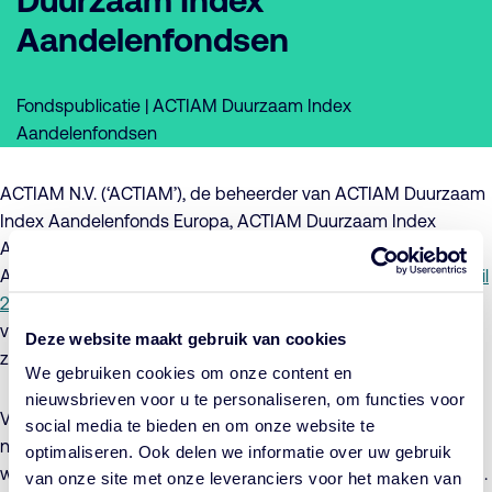
Duurzaam Index
Aandelenfondsen
Fondspublicatie | ACTIAM Duurzaam Index
Aandelenfondsen
ACTIAM N.V. (‘ACTIAM’), de beheerder van ACTIAM Duurzaam
Index Aandelenfonds Europa, ACTIAM Duurzaam Index
Aandelenfonds Noord-Amerika en ACTIAM Duurzaam Index
Aandelenfonds Pacific, maakt hierbij bekend dat de op
16 april
2021 aangekondigde wijzigingen
van de respectievelijke
voorwaarden niet met ingang van 18 mei 2021 van kracht
Deze website maakt gebruik van cookies
zullen worden.
We gebruiken cookies om onze content en
nieuwsbrieven voor u te personaliseren, om functies voor
Voor het doorvoeren van de betreffende wijzigingen is een
social media te bieden en om onze website te
nieuwe datum bepaald. De per 18 mei 2021 beoogde
optimaliseren. Ook delen we informatie over uw gebruik
wijzigingen zullen in beginsel worden uitgevoerd op 2 juli 2021.
van onze site met onze leveranciers voor het maken van