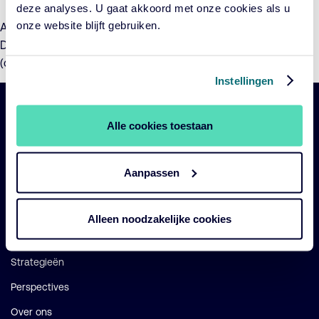
deze analyses. U gaat akkoord met onze cookies als u
onze website blijft gebruiken.
Aan- en verkoopopdrachten van participaties in de ACTIAM
Duurzaam Index Aandelenfondsen zullen tegen de huidige
(ongewijzigde) voorwaarden worden ingelegd en uitgevoerd.
Instellingen
Belangrijke
Navigatie
Alle cookies toestaan
links
Onze fondsen
Aanpassen
Impact
Duurzaam
Alleen noodzakelijke cookies
Diensten
Strategieën
Perspectives
Over ons