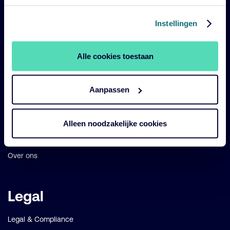
Belangrijke
Navigatie
Instellingen
links
Onze fondsen
Alle cookies toestaan
Impact
Duurzaam
Aanpassen
Diensten
Strategieën
Alleen noodzakelijke cookies
Perspectives
Over ons
Legal
Legal & Compliance