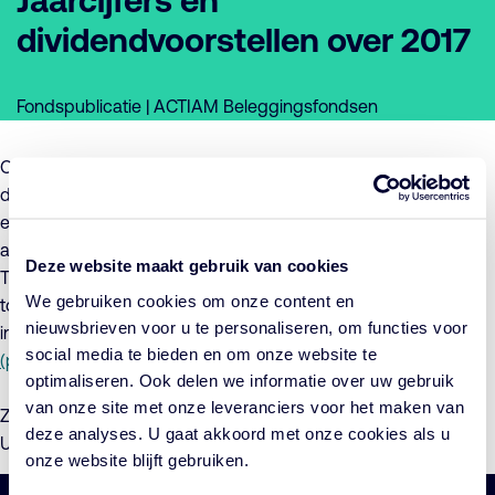
Jaarcijfers en
dividendvoorstellen over 2017
Fondspublicatie | ACTIAM Beleggingsfondsen
Op 7 maart 2018 zijn de jaarcijfers 2017 en de
dividendvoorstellen over 2017 bekend gemaakt. Daarnaast is
een oproepingsadvertentie voor de
aandeelhoudersvergadering van 18 april 2018 gepubliceerd.
Deze website maakt gebruik van cookies
Tijdens deze vergadering wordt o.a. gestemd op een voorstel
We gebruiken cookies om onze content en
tot wijziging van de statuten van de vennootschap. Ter
nieuwsbrieven voor u te personaliseren, om functies voor
informatie hierbij de
conceptakte van de statutenwijziging
social media te bieden en om onze website te
(pdf)
.
optimaliseren. Ook delen we informatie over uw gebruik
van onze site met onze leveranciers voor het maken van
Zie ook de
advertentie (pdf)
en het
persbericht (pdf)
.
deze analyses. U gaat akkoord met onze cookies als u
U treft het jaarverslag 2017 aan op
deze pagina
.
onze website blijft gebruiken.