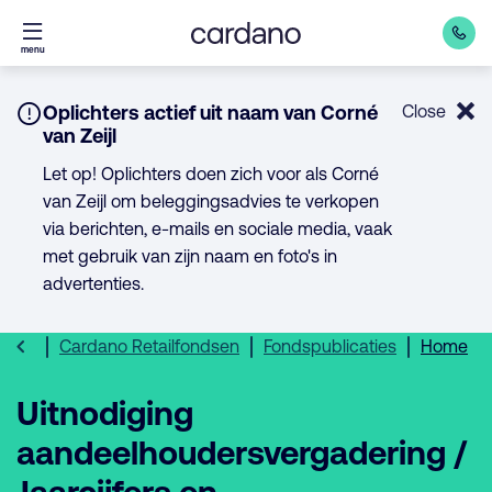
Direct
menu
naar
inhoud
Notice:
Oplichters actief uit naam van Corné
Close
van Zeijl
Let op! Oplichters doen zich voor als Corné
van Zeijl om beleggingsadvies te verkopen
via berichten, e-mails en sociale media, vaak
met gebruik van zijn naam en foto's in
advertenties.
Cardano Retailfondsen
Fondspublicaties
Home
Uitnodiging
aandeelhoudersvergadering /