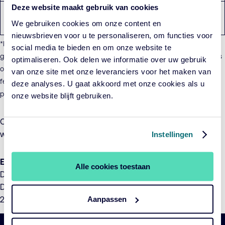
Deze website maakt gebruik van cookies
Cardano Impact Financial Inclusion
€ 1.160.393
We gebruiken cookies om onze content en
Fund (ISIN: NL0015000GU4)
nieuwsbrieven voor u te personaliseren, om functies voor
*Het totaal uit te keren dividend wordt op de datum van ex-dividend
social media te bieden en om onze website te
gedeeld door het totaal aantal uitstaande participaties van het Fonds
optimaliseren. Ook delen we informatie over uw gebruik
om tot het dividend per participatie te komen. Op basis van de per 19
van onze site met onze leveranciers voor het maken van
februari 2024 uitstaande participaties bedroeg het dividend per
deze analyses. U gaat akkoord met onze cookies als u
participatie € 1,89.
onze website blijft gebruiken.
Op het uit te keren slotdividend zal 15% dividendbelasting
worden ingehouden.
Instellingen
Ex-dividend en betaalbaarstelling
Alle cookies toestaan
Datum ex-dividend: maandag, 19 februari 2024
Datum betaalbaarstelling dividend: donderdag, 22 februari
Aanpassen
2024