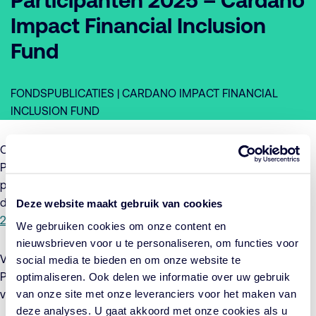
Participanten 2025 – Cardano
Impact Financial Inclusion
Fund
FONDSPUBLICATIES | CARDANO IMPACT FINANCIAL
INCLUSION FUND
Op 10 juni 2025 zal de Algemene Vergadering van
Participanten van Cardano Impact Financial Inclusion Fund
plaatsvinden. Graag verwijzen wij u naar het op 10 juni 2025,
door de participantenvergadering, vast te stellen
jaarverslag
Deze website maakt gebruik van cookies
2025 Cardano Impact Financial Inclusion Fund (pdf)
.
We gebruiken cookies om onze content en
nieuwsbrieven voor u te personaliseren, om functies voor
Voor informatie over de Algemene Vergadering van
social media te bieden en om onze website te
Participanten, waaronder de wijze van aanmelding, wordt
optimaliseren. Ook delen we informatie over uw gebruik
van onze site met onze leveranciers voor het maken van
verwezen naar het
oproepingsbericht (pdf)
.
deze analyses. U gaat akkoord met onze cookies als u