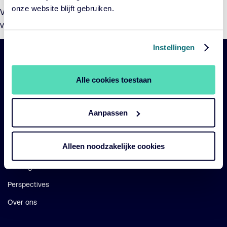
onze website blijft gebruiken.
Voor informatie over het dividend van het fonds wordt
verwezen naar de
Toelichting dividendvoorstel 2025
.
Instellingen
Belangrijke
Navigatie
Alle cookies toestaan
links
Onze fondsen
Aanpassen
Impact
Duurzaam
Alleen noodzakelijke cookies
Diensten
Strategieën
Perspectives
Over ons