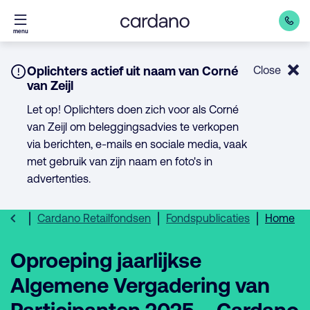
Direct
menu
naar
inhoud
Notice:
Oplichters actief uit naam van Corné
Close
van Zeijl
Let op! Oplichters doen zich voor als Corné
van Zeijl om beleggingsadvies te verkopen
via berichten, e-mails en sociale media, vaak
met gebruik van zijn naam en foto's in
advertenties.
Cardano Retailfondsen
Fondspublicaties
Home
Oproeping jaarlijkse
Algemene Vergadering van