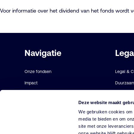
Voor informatie over het dividend van het fonds wordt
Belangrijke
Navigatie
Lega
links
Onze fondsen
Legal & 
Impact
Duurzaamh
Duurzaam
Gebruiks
Deze website maakt gebru
Diensten
Cookie ve
We gebruiken cookies om o
Strategieën
media te bieden en om onz
site met onze leverancier
Perspectives
onze website blijft gebruik