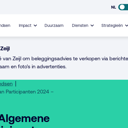
NL
ndsen
Impact
Duurzaam
Diensten
Strategieën
Zeijl
é van Zeijl om beleggingsadvies te verkopen via berichte
aam en foto's in advertenties.
ondsen
an Participanten 2024 –
e Algemene