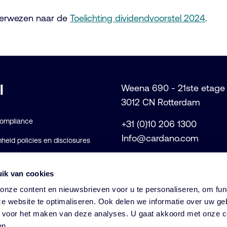
 verwezen naar de
Toelichting dividendvoorstel 2024
.
l
Weena 690 - 21ste etage
3012 CN Rotterdam
Compliance
+31 (0)10 206 1300
Info@cardano.com
eid policies en disclosures
voorwaarden
ik van cookies
rklaring
nze content en nieuwsbrieven voor u te personaliseren, om func
e website te optimaliseren. Ook delen we informatie over uw ge
s voor het maken van deze analyses. U gaat akkoord met onze c
© Cardano
en.