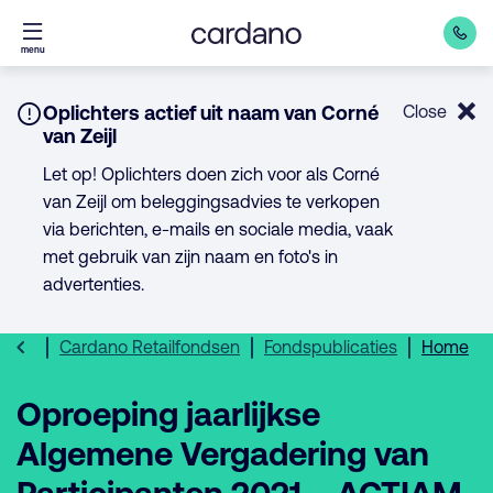
Direct
menu
naar
inhoud
Notice:
Oplichters actief uit naam van Corné
Close
van Zeijl
Let op! Oplichters doen zich voor als Corné
van Zeijl om beleggingsadvies te verkopen
via berichten, e-mails en sociale media, vaak
met gebruik van zijn naam en foto's in
advertenties.
Cardano Retailfondsen
Fondspublicaties
Home
Oproeping jaarlijkse
Algemene Vergadering van