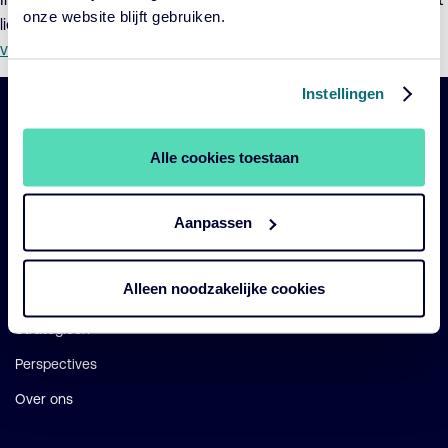
onze website blijft gebruiken.
lid van de Raad van Toezicht treft u via de volgende link een
verkort CV van dhr. E. Comon (pdf)
.
Instellingen
Belangrijke
Navigatie
Alle cookies toestaan
links
Onze fondsen
Aanpassen
Impact
Duurzaam
Alleen noodzakelijke cookies
Diensten
Strategieën
Perspectives
Over ons