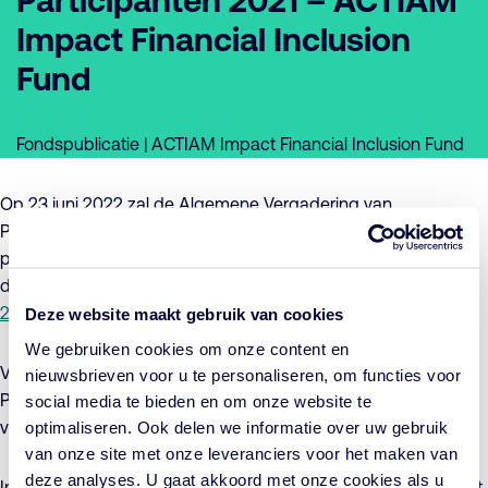
Participanten 2021 – ACTIAM
Impact Financial Inclusion
Fund
Fondspublicatie | ACTIAM Impact Financial Inclusion Fund
Op 23 juni 2022 zal de Algemene Vergadering van
Participanten van ACTIAM Impact Financial Inclusion Fund
plaatsvinden. Graag verwijzen wij u naar het op 23 juni 2022,
door de participantenvergadering, vast te stellen
jaarverslag
2021 ACTIAM Impact Financial Inclusion Fund (pdf)
.
Deze website maakt gebruik van cookies
We gebruiken cookies om onze content en
Voor informatie over de Algemene Vergadering van
nieuwsbrieven voor u te personaliseren, om functies voor
Participanten, waaronder de wijze van aanmelding, wordt
social media te bieden en om onze website te
verwezen naar de link van het
optimaliseren. Ook delen we informatie over uw gebruik
oproepingsbericht (pdf)
.
van onze site met onze leveranciers voor het maken van
deze analyses. U gaat akkoord met onze cookies als u
In verband met de beoogde benoeming van dhr. E. Comon tot