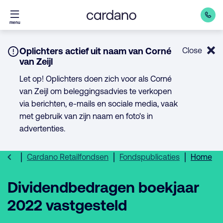
Direct
menu
naar
inhoud
Notice:
Oplichters actief uit naam van Corné
Close
van Zeijl
Let op! Oplichters doen zich voor als Corné
van Zeijl om beleggingsadvies te verkopen
via berichten, e-mails en sociale media, vaak
met gebruik van zijn naam en foto's in
advertenties.
Cardano Retailfondsen
Fondspublicaties
Home
Dividendbedragen boekjaar
2022 vastgesteld