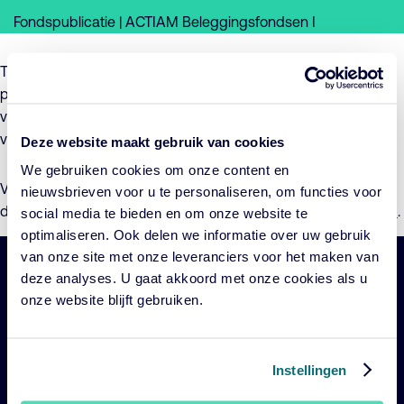
Fondspublicatie | ACTIAM Beleggingsfondsen I
Tijdens de jaarlijkse algemene vergaderingen van
participanten zijn de dividendbedragen van de (sub)fondsen
van ACTIAM Beleggingsfondsen I over het boekjaar 2022
vastgesteld.
Deze website maakt gebruik van cookies
We gebruiken cookies om onze content en
Voor verdere informatie over de dividendbedragen en de
nieuwsbrieven voor u te personaliseren, om functies voor
datum van uitkering wordt verwezen naar de
Toelichting (pdf)
.
social media te bieden en om onze website te
optimaliseren. Ook delen we informatie over uw gebruik
van onze site met onze leveranciers voor het maken van
deze analyses. U gaat akkoord met onze cookies als u
Belangrijke
Navigatie
onze website blijft gebruiken.
links
Onze fondsen
Impact
Instellingen
Duurzaam