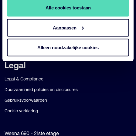
Alle cookies toestaan
Diensten
Strategieën
Aanpassen
Perspectives
Over ons
Alleen noodzakelijke cookies
Legal
Legal & Compliance
Duurzaamheid policies en disclosures
Gebruiksvoorwaarden
Cookie verklaring
Weena 690 - 21ste etage