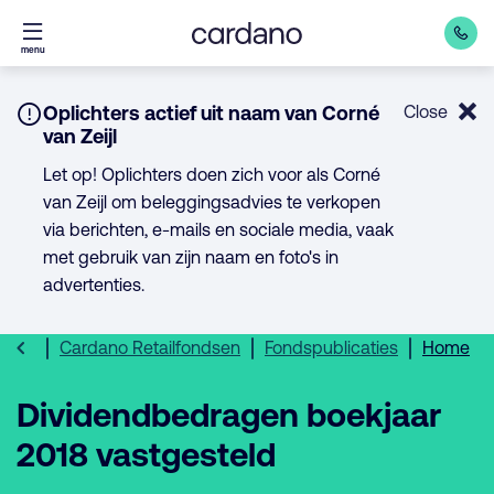
Direct
menu
naar
inhoud
Notice:
Oplichters actief uit naam van Corné
Close
van Zeijl
Let op! Oplichters doen zich voor als Corné
van Zeijl om beleggingsadvies te verkopen
via berichten, e-mails en sociale media, vaak
met gebruik van zijn naam en foto's in
advertenties.
Cardano Retailfondsen
Fondspublicaties
Home
Dividendbedragen boekjaar
2018 vastgesteld