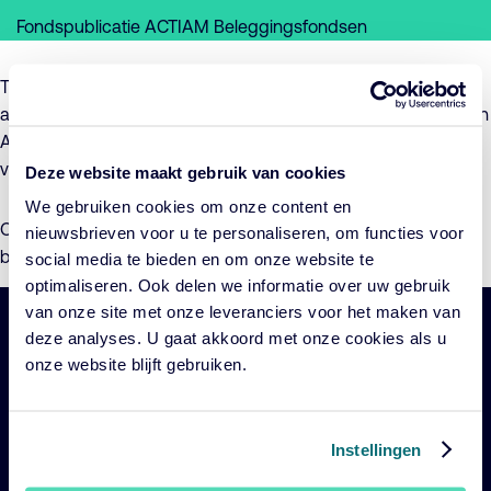
Fondspublicatie ACTIAM Beleggingsfondsen
Tijdens de jaarlijkse algemene vergadering van
aandeelhouders op 18 april 2019 zijn de dividendbedragen van
ACTIAM Beleggingsfondsen N.V. over het boekjaar 2018
vastgesteld.
Deze website maakt gebruik van cookies
We gebruiken cookies om onze content en
Op 19 april 2019 is de betaalbaarstelling van de dividenden
nieuwsbrieven voor u te personaliseren, om functies voor
bekend gemaakt door middel van deze
advertentie (pdf)
.
social media te bieden en om onze website te
optimaliseren. Ook delen we informatie over uw gebruik
van onze site met onze leveranciers voor het maken van
deze analyses. U gaat akkoord met onze cookies als u
Belangrijke
Navigatie
onze website blijft gebruiken.
links
Onze fondsen
Impact
Instellingen
Duurzaam