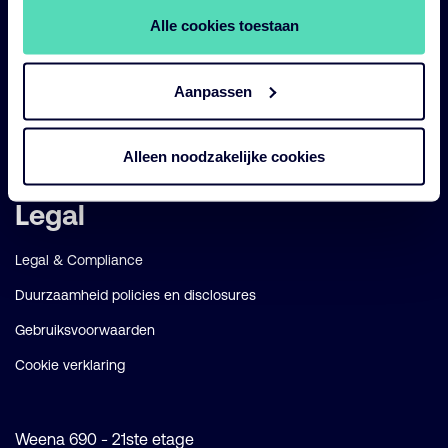
Alle cookies toestaan
Diensten
Strategieën
Aanpassen
Perspectives
Over ons
Alleen noodzakelijke cookies
Legal
Legal & Compliance
Duurzaamheid policies en disclosures
Gebruiksvoorwaarden
Cookie verklaring
Weena 690 - 21ste etage