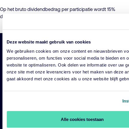
Op het bruto dividendbedrag per participatie wordt 15%
dividendbelasting ingehouden.
Deze website maakt gebruik van cookies
Belangrijke
Navigatie
We gebruiken cookies om onze content en nieuwsbrieven voo
links
personaliseren, om functies voor social media te bieden en
website te optimaliseren. Ook delen we informatie over uw g
Onze fondsen
onze site met onze leveranciers voor het maken van deze a
Impact
gaat akkoord met onze cookies als u onze website blijft gebr
Duurzaam
Diensten
Ins
Strategieën
Perspectives
Alle cookies toestaan
Over ons