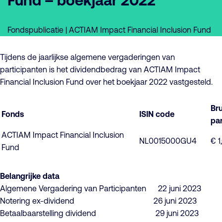
Fund – boekjaar 2022
Fondspublicatie | ACTIAM Impact Financial Inclusion Fund
Tijdens de jaarlijkse algemene vergaderingen van
participanten is het dividendbedrag van ACTIAM Impact
Financial Inclusion Fund over het boekjaar 2022 vastgesteld.
Br
Fonds
ISIN code
par
ACTIAM Impact Financial Inclusion
NL0015000GU4
€ 1
Fund
Belangrijke data
Algemene Vergadering van Participanten 22 juni 2023
Notering ex-dividend 26 juni 2023
Betaalbaarstelling dividend 29 juni 2023