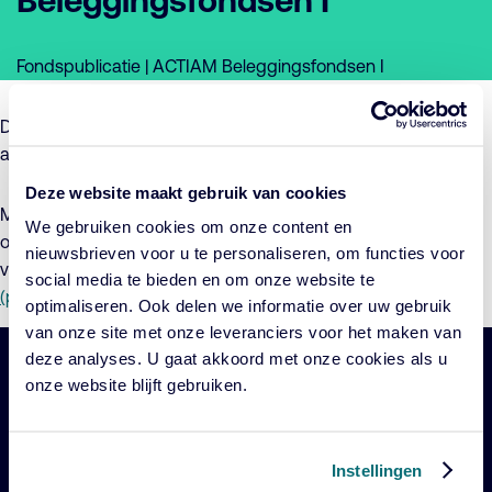
Beleggingsfondsen I
Fondspublicatie | ACTIAM Beleggingsfondsen I
De Beheerder evalueert periodiek de hoogte van de op- en
afslagen en past waar nodig de op- en afslagen aan.
Deze website maakt gebruik van cookies
Met ingang van 1 september 2021 zullen de geactualiseerde
We gebruiken cookies om onze content en
op- en afslagen van kracht zijn. Voor meer informatie hierover
nieuwsbrieven voor u te personaliseren, om functies voor
verwijzen wij u naar de
Toelichting (pdf)
en het
Addendum
social media te bieden en om onze website te
(pdf)
.
optimaliseren. Ook delen we informatie over uw gebruik
van onze site met onze leveranciers voor het maken van
deze analyses. U gaat akkoord met onze cookies als u
Belangrijke
onze website blijft gebruiken.
Navigatie
links
Onze fondsen
Instellingen
Impact