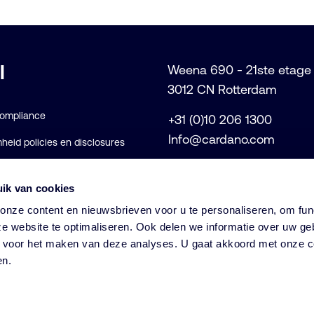
l
Weena 690 - 21ste etage
3012 CN Rotterdam
Compliance
+31 (0)10 206 1300
Info@cardano.com
eid policies en disclosures
voorwaarden
ik van cookies
rklaring
nze content en nieuwsbrieven voor u te personaliseren, om func
e website te optimaliseren. Ook delen we informatie over uw ge
s voor het maken van deze analyses. U gaat akkoord met onze c
© Cardano
en.