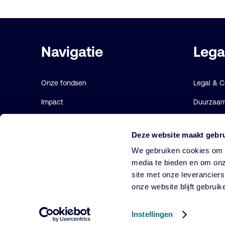
Belangrijke
Navigatie
Lega
links
Onze fondsen
Legal & 
Impact
Duurzaamh
Duurzaam
Gebruiks
Deze website maakt gebru
Diensten
Cookie ve
We gebruiken cookies om o
Strategieën
media te bieden en om onz
site met onze leverancier
Perspectives
onze website blijft gebruik
Over ons
Instellingen