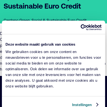
Sustainable Euro Credit
Cardano Green, Social & Sustainable Euro Credit
De Beheerder van Cardano Green, Social & Sustainable Euro
Credit, maakt hierbij het voornemen bekend de voorwaarden
Deze website maakt gebruik van cookies
per 1 september 2024 te zullen wijzigen. De wijziging betreft
een aanpassing van de vergoedingstructuur van het Fonds
We gebruiken cookies om onze content en
door middel van introductie van een servicevergoeding. Voor
nieuwsbrieven voor u te personaliseren, om functies voor
social media te bieden en om onze website te
meer informatie hierover verwijzen wij u naar de
Toelichting
en
optimaliseren. Ook delen we informatie over uw gebruik
het bijgewerkte
Prospectus
.
van onze site met onze leveranciers voor het maken van
deze analyses. U gaat akkoord met onze cookies als u
onze website blijft gebruiken.
Belangrijke
Navigatie
links
Onze fondsen
Instellingen