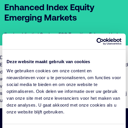
Enhanced Index Equity
Emerging Markets
Fondspublicatie | Cardano ESG Transition Enhanced Index
Equity Emerging Markets
De Beheerder van Cardano ESG Transition Enhanced Index
Deze website maakt gebruik van cookies
Equity Emerging Markets, maakt hierbij het voornemen bekend
We gebruiken cookies om onze content en
de voorwaarden per 1 september 2024 te zullen wijzigen. De
nieuwsbrieven voor u te personaliseren, om functies voor
wijziging betreft een aanpassing van de vergoedingstructuur
social media te bieden en om onze website te
van het Fonds door middel van introductie van een
optimaliseren. Ook delen we informatie over uw gebruik
servicevergoeding. Voor meer informatie hierover verwijzen wij
van onze site met onze leveranciers voor het maken van
u naar de
Toelichting
en het bijgewerkte
Prospectus
.
deze analyses. U gaat akkoord met onze cookies als u
onze website blijft gebruiken.
Belangrijke
Navigatie