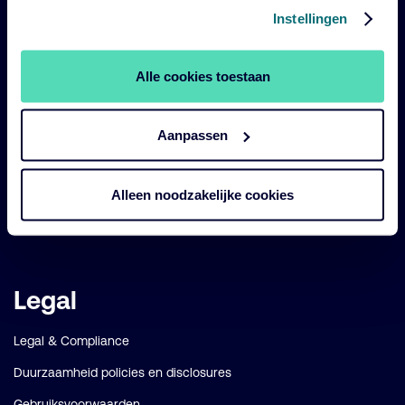
links
Instellingen
Onze fondsen
Impact
Alle cookies toestaan
Duurzaam
Diensten
Aanpassen
Strategieën
Alleen noodzakelijke cookies
Perspectives
Over ons
Legal
Legal & Compliance
Duurzaamheid policies en disclosures
Gebruiksvoorwaarden