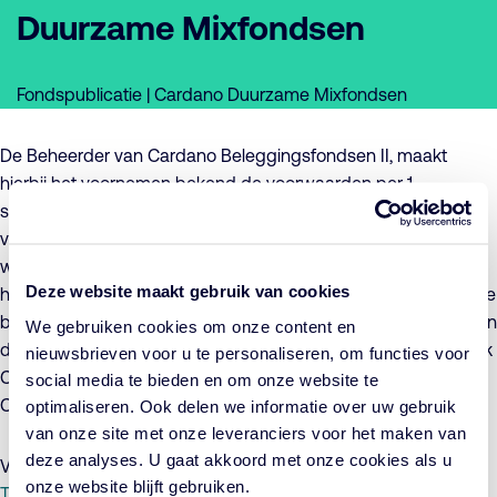
Duurzame Mixfondsen
Fondspublicatie | Cardano Duurzame Mixfondsen
De Beheerder van Cardano Beleggingsfondsen II, maakt
hierbij het voornemen bekend de voorwaarden per 1
september 2025 te zullen wijzigen. De wijziging betreft een
verandering van het beleggingsbeleid, bestaande uit een
wijziging van de samengestelde benchmark als gevolg van
Deze website maakt gebruik van cookies
het wijzigen van de benchmark van één van de onderliggende
beleggingsinstellingen, en heeft betrekking op alle subfondsen
We gebruiken cookies om onze content en
die deel uitmaken van Cardano Beleggingsfondsen II, namelijk
nieuwsbrieven voor u te personaliseren, om functies voor
Cardano Duurzaam Mixfonds Defensief, Cardano Duurzaam
social media te bieden en om onze website te
Cardano Neutraal en Cardano Duurzaam Mixfonds Offensief.
optimaliseren. Ook delen we informatie over uw gebruik
van onze site met onze leveranciers voor het maken van
deze analyses. U gaat akkoord met onze cookies als u
Voor meer informatie hierover verwijzen wij u naar de
onze website blijft gebruiken.
Toelichting
en het bijgewerkte
Addendum
.