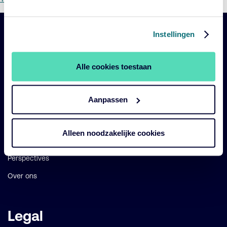
Instellingen
Belangrijke
Navigatie
links
Alle cookies toestaan
Onze fondsen
Impact
Aanpassen
Duurzaam
Diensten
Alleen noodzakelijke cookies
Strategieën
Perspectives
Over ons
Legal