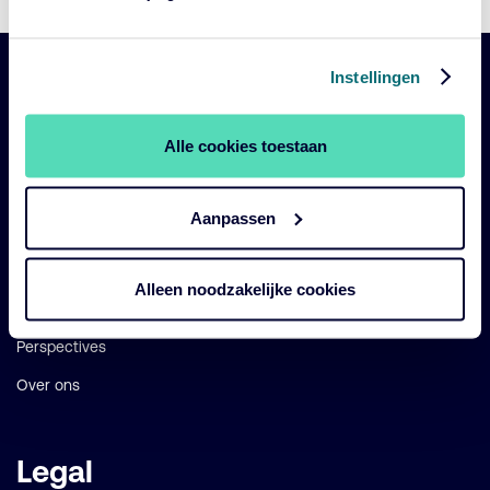
Instellingen
Belangrijke
Navigatie
links
Alle cookies toestaan
Onze fondsen
Impact
Aanpassen
Duurzaam
Diensten
Alleen noodzakelijke cookies
Strategieën
Perspectives
Over ons
Legal