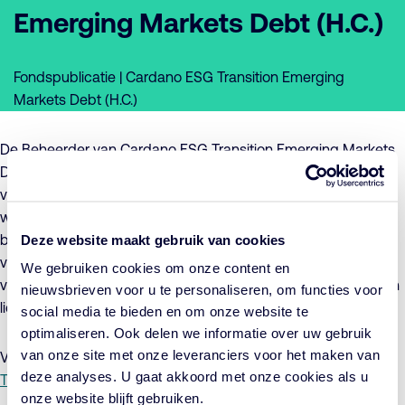
Emerging Markets Debt (H.C.)
Fondspublicatie | Cardano ESG Transition Emerging
Markets Debt (H.C.)
De Beheerder van Cardano ESG Transition Emerging Markets
Debt (H.C.), maakt hierbij het voornemen bekend de
voorwaarden per 1 september 2025 te zullen wijzigen. De
wijziging betreft een verandering van het beleggingsbeleid,
bestaande uit een wijziging van de benchmark, een wijziging
Deze website maakt gebruik van cookies
van de rente- en kredietrisicorestricties, alsmede het wijzigen
We gebruiken cookies om onze content en
van de beleggingsrestricties voor de maximaal aan te houden
nieuwsbrieven voor u te personaliseren, om functies voor
liquiditeitspositie en/of debetstand door het fonds.
social media te bieden en om onze website te
optimaliseren. Ook delen we informatie over uw gebruik
van onze site met onze leveranciers voor het maken van
Voor meer informatie hierover verwijzen wij u naar de
deze analyses. U gaat akkoord met onze cookies als u
Toelichting
en het bijgewerkte
Addendum
.
onze website blijft gebruiken.