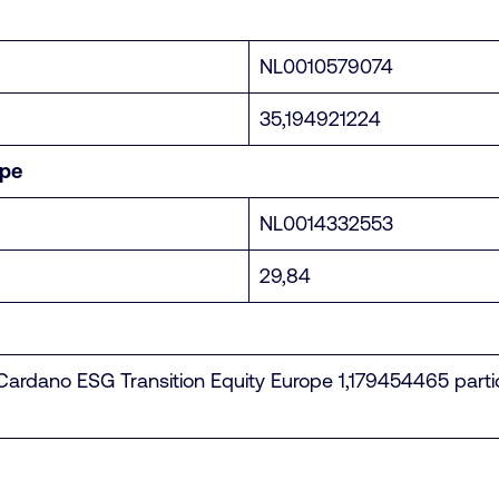
NL0010579074
35,194921224
ope
NL0014332553
29,84
in Cardano ESG Transition Equity Europe 1,179454465 part