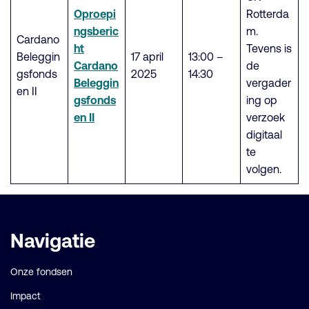
Oproepi
Rotterda
ngsberic
m.
Cardano
ht
Tevens is
Beleggin
17 april
13:00 –
Cardano
de
gsfonds
2025
14:30
Beleggin
vergader
en II
gsfonds
ing op
en II
verzoek
digitaal
te
volgen.
Belangrijke
Navigatie
links
Onze fondsen
Impact