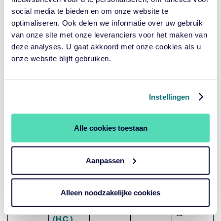
ble Euro
Sustaina
ing op
social media te bieden en om onze website te
Credit
ble Euro
verzoek
optimaliseren. Ook delen we informatie over uw gebruik
Credit
digitaal
van onze site met onze leveranciers voor het maken van
te
deze analyses. U gaat akkoord met onze cookies als u
volgen.
onze website blijft gebruiken.
Weena
Oproepi
690, 3012
ngsberic
Instellingen
Cardano
CN
ht
ESG
Rotterda
Cardano
Transitio
m.
Alle cookies toestaan
ESG
n
Tevens is
Transitio
17 april
09:00 –
Emergin
de
n
2025
10:30
Aanpassen
g
vergader
Emergin
Markets
ing op
g
Debt
verzoek
Alleen noodzakelijke cookies
Markets
(H.C.)
digitaal
Debt
te
(H.C.)