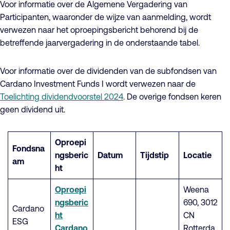
Voor informatie over de Algemene Vergadering van
Participanten, waaronder de wijze van aanmelding, wordt
verwezen naar het oproepingsbericht behorend bij de
betreffende jaarvergadering in de onderstaande tabel.
Voor informatie over de dividenden van de subfondsen van
Cardano Investment Funds I wordt verwezen naar de
Toelichting dividendvoorstel 2024
. De overige fondsen keren
geen dividend uit.
Oproepi
Fondsna
ngsberic
Datum
Tijdstip
Locatie
am
ht
Oproepi
Weena
ngsberic
690, 3012
Cardano
ht
CN
ESG
Cardano
Rotterda