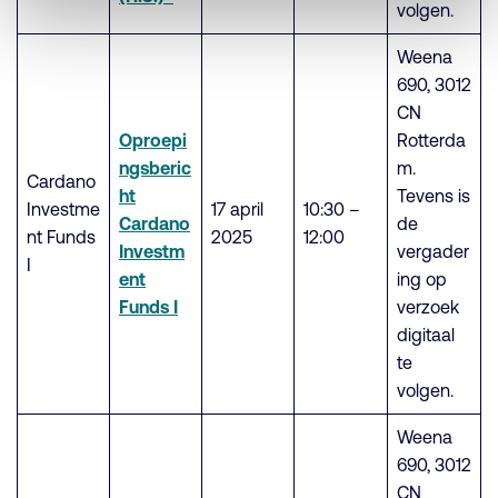
volgen.
Weena
690, 3012
CN
Oproepi
Rotterda
ngsberic
m.
Cardano
ht
Tevens is
Investme
17 april
10:30 –
Cardano
de
nt Funds
2025
12:00
Investm
vergader
I
ent
ing op
Funds I
verzoek
digitaal
te
volgen.
Weena
690, 3012
CN