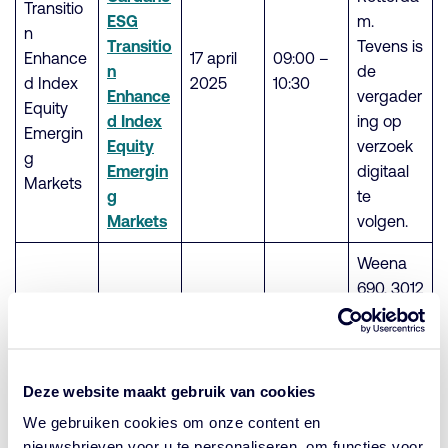
Transitio
ESG
m.
n
Transitio
Tevens is
Enhance
17 april
09:00 –
n
de
d Index
2025
10:30
Enhance
vergader
Equity
d Index
ing op
Emergin
Equity
verzoek
g
Emergin
digitaal
Markets
g
te
Markets
volgen.
Weena
690, 3012
Oproepi
CN
ngsberic
Rotterda
Cardano
ht
m.
Green,
Cardano
Tevens is
Deze website maakt gebruik van cookies
Social &
17 april
09:00 –
Green,
de
We gebruiken cookies om onze content en
Sustaina
2025
10:30
Social &
vergader
nieuwsbrieven voor u te personaliseren, om functies voor