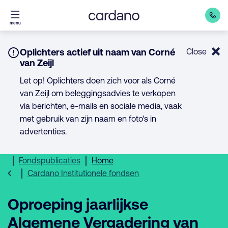
Direct
menu
naar
inhoud
Notice:
Oplichters actief uit naam van Corné
Close
van Zeijl
Let op! Oplichters doen zich voor als Corné
van Zeijl om beleggingsadvies te verkopen
via berichten, e-mails en sociale media, vaak
met gebruik van zijn naam en foto's in
advertenties.
Fondspublicaties
Home
Cardano Institutionele fondsen
Oproeping jaarlijkse
Algemene Vergadering van