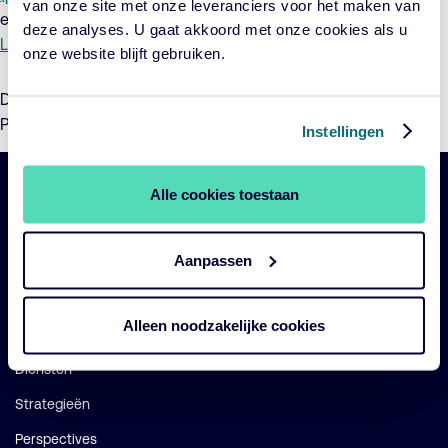
van onze site met onze leveranciers voor het maken van
en
ACTIAM Duurzaam Index Aandelenfonds Opkomende
deze analyses. U gaat akkoord met onze cookies als u
Landen (pdf)
en de
Toelichting (pdf)
.
onze website blijft gebruiken.
De wijze van aanmelding voor de Algemene Vergadering van
Participanten kunt u vinden in het
Oproepingsbericht (pdf)
.
Instellingen
Alle cookies toestaan
Belangrijke
Navigatie
links
Aanpassen
Onze fondsen
Impact
Alleen noodzakelijke cookies
Duurzaam
Diensten
Strategieën
Perspectives