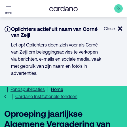
Direct
menu
naar
inhoud
Notice:
Oplichters actief uit naam van Corné
Close
van Zeijl
Let op! Oplichters doen zich voor als Corné
van Zeijl om beleggingsadvies te verkopen
via berichten, e-mails en sociale media, vaak
met gebruik van zijn naam en foto's in
advertenties.
Fondspublicaties
Home
Cardano Institutionele fondsen
Oproeping jaarlijkse
Algemene Vergadering van