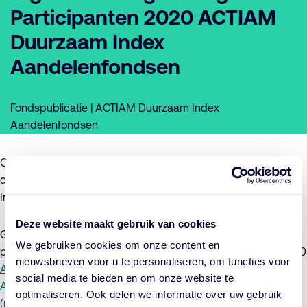
Participanten 2020 ACTIAM
Duurzaam Index
Aandelenfondsen
Fondspublicatie | ACTIAM Duurzaam Index
Aandelenfondsen
Op 4 maart 2021 zijn de jaarverslagen 2020 en de
dividendvoorstellen over 2020 van de ACTIAM Duurzaam
Index Aandelenfondsen bekend gemaakt.
Deze website maakt gebruik van cookies
Graag verwijzen wij u naar de op 15 april 2021, door de
We gebruiken cookies om onze content en
participantenvergaderingen, vast te stellen jaarverslagen 2020
nieuwsbrieven voor u te personaliseren, om functies voor
ACTIAM Duurzaam Index Aandelenfonds Europa (pdf)
;
social media te bieden en om onze website te
ACTIAM Duurzaam Index Aandelenfonds Noord-Amerika
optimaliseren. Ook delen we informatie over uw gebruik
(pdf)
;
ACTIAM Duurzaam Index Aandelenfonds Pacific (pdf)