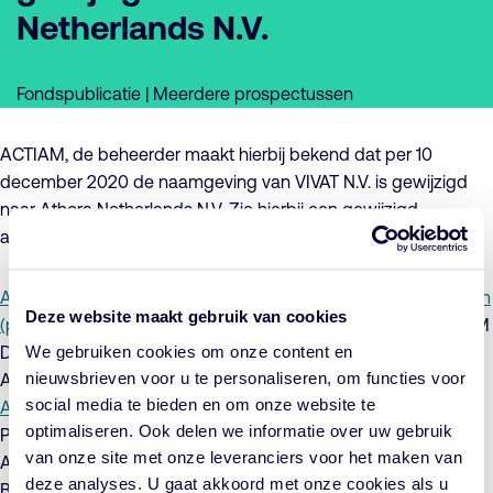
Netherlands N.V.
Fondspublicatie | Meerdere prospectussen
ACTIAM, de beheerder maakt hierbij bekend dat per 10
december 2020 de naamgeving van VIVAT N.V. is gewijzigd
naar Athora Netherlands N.V. Zie hierbij een gewijzigd
addendum of prospectus per 10 december 2020.
Addendum (pdf)
ACTIAM Beleggingsfondsen N.V.,
Addendum
Deze website maakt gebruik van cookies
(pdf)
ACTIAM Beleggingsfondsen II,
Addendum (pdf)
ACTIAM
We gebruiken cookies om onze content en
Duurzaam Index Aandelenfonds Europa,
Addendum (pdf)
nieuwsbrieven voor u te personaliseren, om functies voor
ACTIAM Duurzaam Index Aandelenfonds Noord-Amerika,
social media te bieden en om onze website te
Addendum (pdf)
ACTIAM Duurzaam Index Aandelenfonds
optimaliseren. Ook delen we informatie over uw gebruik
Pacific,
Addendum (pdf)
ACTIAM Duurzaam Index
van onze site met onze leveranciers voor het maken van
Aandelenfonds Opkomende Landen,
Prospectus (pdf)
RZL
deze analyses. U gaat akkoord met onze cookies als u
Beleggingsfondsen N.V.,
Addendum (pdf)
Zwitserleven