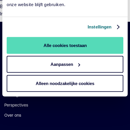
onze website blijft gebruiken.
Beleggingsfondsen en
Prospectus (pdf)
Zwitserleven
Institutionele Beleggingsfondsen.
Instellingen
Belangrijke
Navigatie
Alle cookies toestaan
links
Onze fondsen
Aanpassen
Impact
Duurzaam
Alleen noodzakelijke cookies
Diensten
Strategieën
Perspectives
Over ons