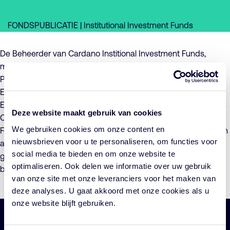
FONDSPUBLICATIE | Institutional Investment Funds
De Beheerder van Cardano Institional Investment Funds,
maakt hierbij bekend dat per 1 december 2025 de
Precontractuele informatie over duurzaamheid van Cardano
ESG Transition Enhanced Index Equity Global (I), Cardano
ESG Transition Enhanced Index Equity Global ex Fossil (I) en
Deze website maakt gebruik van cookies
Cardano ESG Transition Enhanced Index Equity Europe ex
We gebruiken cookies om onze content en
Fossil (I) en daaraan gerelateerde zaken, in het prospectus zijn
nieuwsbrieven voor u te personaliseren, om functies voor
aangescherpt. Daarnaast is het prospectus
social media te bieden en om onze website te
geactualiseerd. Voor meer informatie verwijzen wij u naar het
optimaliseren. Ook delen we informatie over uw gebruik
bijgewerkte
prospectus
.
van onze site met onze leveranciers voor het maken van
deze analyses. U gaat akkoord met onze cookies als u
onze website blijft gebruiken.
Belangrijke