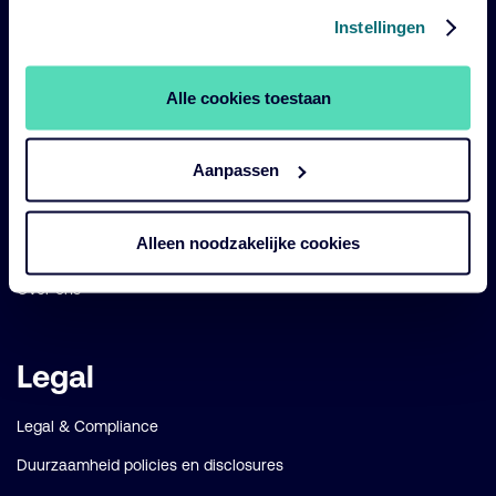
Navigatie
links
Instellingen
Onze fondsen
Impact
Alle cookies toestaan
Duurzaam
Aanpassen
Diensten
Strategieën
Alleen noodzakelijke cookies
Perspectives
Over ons
Legal
Legal & Compliance
Duurzaamheid policies en disclosures