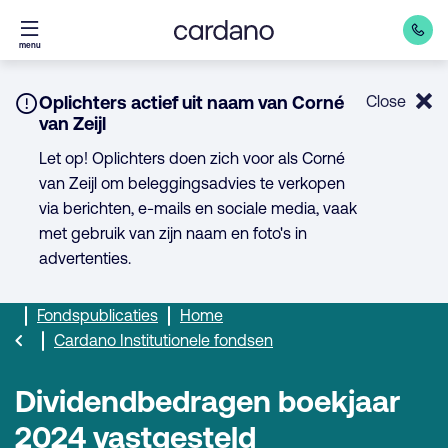
Direct
menu
naar
inhoud
Notice:
Oplichters actief uit naam van Corné
Close
van Zeijl
Let op! Oplichters doen zich voor als Corné
van Zeijl om beleggingsadvies te verkopen
via berichten, e-mails en sociale media, vaak
met gebruik van zijn naam en foto's in
advertenties.
Fondspublicaties
Home
Cardano Institutionele fondsen
Dividendbedragen boekjaar
2024 vastgesteld