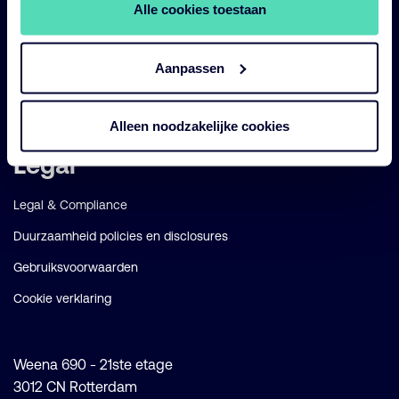
Diensten
Alle cookies toestaan
Strategieën
Perspectives
Aanpassen
Over ons
Alleen noodzakelijke cookies
Legal
Legal & Compliance
Duurzaamheid policies en disclosures
Gebruiksvoorwaarden
Cookie verklaring
Weena 690 - 21ste etage
3012 CN Rotterdam