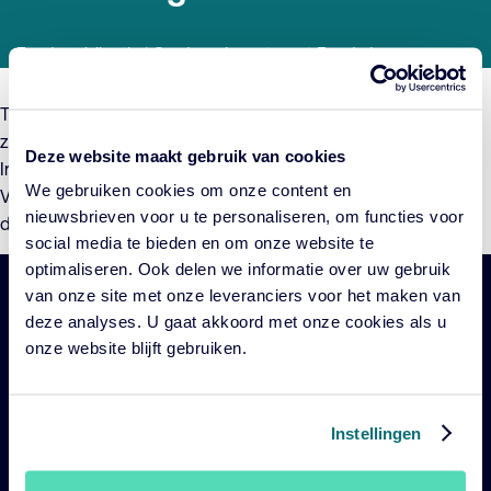
Fondspublicatie | Cardano Investment Funds I
Tijdens de jaarlijkse algemene vergadering van participanten
zijn de dividendbedragen van de (sub)fondsen van Cardano
Deze website maakt gebruik van cookies
Investment Funds I over het boekjaar 2024 vastgesteld.
We gebruiken cookies om onze content en
Voor verdere informatie over de dividendbedragen en de
nieuwsbrieven voor u te personaliseren, om functies voor
datum van uitkering wordt verwezen naar de
Toelichting
.
social media te bieden en om onze website te
optimaliseren. Ook delen we informatie over uw gebruik
van onze site met onze leveranciers voor het maken van
Belangrijke
Navigatie
deze analyses. U gaat akkoord met onze cookies als u
links
onze website blijft gebruiken.
Onze fondsen
Impact
Instellingen
Duurzaam