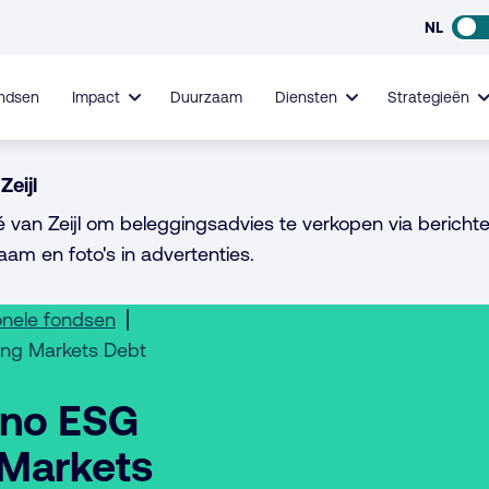
NL
ndsen
Impact
Duurzaam
Diensten
Strategieën
Zeijl
é van Zeijl om beleggingsadvies te verkopen via berichte
aam en foto's in advertenties.
onele fondsen
ing Markets Debt
ano ESG
 Markets