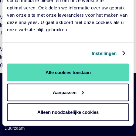
social media te bieden en om onze website te
naar de
Toelichting (pdf)
en het
Addendum (pdf)
.
optimaliseren. Ook delen we informatie over uw gebruik
van onze site met onze leveranciers voor het maken van
Voor meer informatie met betrekking tot ACTIAM Duurzaam
deze analyses. U gaat akkoord met onze cookies als u
Index Aandelenfonds Pacific verwijzen wij u graag naar de
onze website blijft gebruiken.
Toelichting (pdf)
en het
Addendum (pdf)
.
Voor meer informatie met betrekking tot ACTIAM Duurzaam
Instellingen
Index Aandelenfonds Opkomende Landen verwijzen wij u
graag naar de
Toelichting (pdf)
en het
Addendum (pdf)
.
Alle cookies toestaan
Belangrijke
Navigatie
Aanpassen
links
Onze fondsen
Alleen noodzakelijke cookies
Impact
Duurzaam