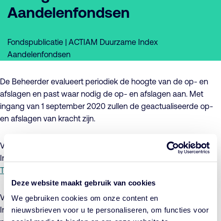
Aandelenfondsen
Fondspublicatie | ACTIAM Duurzame Index
Aandelenfondsen
De Beheerder evalueert periodiek de hoogte van de op- en
afslagen en past waar nodig de op- en afslagen aan. Met
ingang van 1 september 2020 zullen de geactualiseerde op-
en afslagen van kracht zijn.
Voor meer informatie met betrekking tot ACTIAM Duurzaam
Index Aandelenfonds Europa verwijzen wij u graag naar de
Toelichting (pdf)
en het
Addendum (pdf)
.
Deze website maakt gebruik van cookies
Voor meer informatie met betrekking tot ACTIAM Duurzaam
We gebruiken cookies om onze content en
Index Aandelenfonds Noord-Amerika verwijzen wij u graag
nieuwsbrieven voor u te personaliseren, om functies voor