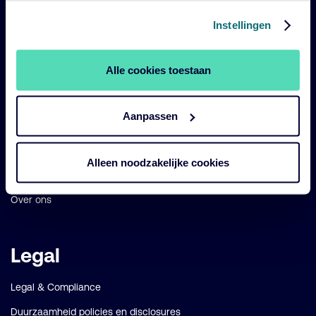
Belangrijke
Navigatie
Instellingen
links
Onze fondsen
Alle cookies toestaan
Impact
Duurzaam
Aanpassen
Diensten
Strategieën
Alleen noodzakelijke cookies
Perspectives
Over ons
Legal
Legal & Compliance
Duurzaamheid policies en disclosures