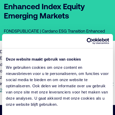
Enhanced Index Equity
Emerging Markets
FONDSPUBLICATIE | Cardano ESG Transition Enhanced
Index Equity Emerging Markets
De Beheerder van Cardano ESG Transition Enhanced Index
Equity Emerging Markets, maakt hierbij bekend dat per 1
Deze website maakt gebruik van cookies
december 2025 de Precontractuele Informatie
We gebruiken cookies om onze content en
over Duurzaamheid van het Fonds en daaraan gerelateerde
nieuwsbrieven voor u te personaliseren, om functies voor
zaken, in het prospectus zijn aangescherpt. Voor meer
social media te bieden en om onze website te
informatie verwijzen wij u naar het
addendum d.d. 1 december
optimaliseren. Ook delen we informatie over uw gebruik
2025
.
van onze site met onze leveranciers voor het maken van
deze analyses. U gaat akkoord met onze cookies als u
onze website blijft gebruiken.