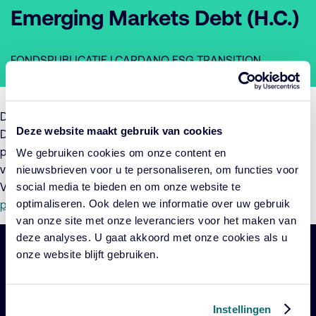
Emerging Markets Debt (H.C.)
FONDSPUBLICATIE | CARDANO ESG TRANSITION
EMERGING MARKETS DEBT (H.C.)
De beheerder van Cardano ESG Transition Emerging Markets
Deze website maakt gebruik van cookies
Debt (H.C.) maakt hierbij bekend dat per 5 januari 2026 het
prospectus is geactualiseerd. De actualisatie bestaat uit het
We gebruiken cookies om onze content en
verwerken van de addenda en een algemene actualisatie.
nieuwsbrieven voor u te personaliseren, om functies voor
social media te bieden en om onze website te
Voor meer informatie verwijzen wij u naar het bijgewerkte
optimaliseren. Ook delen we informatie over uw gebruik
prospectus
.
van onze site met onze leveranciers voor het maken van
deze analyses. U gaat akkoord met onze cookies als u
onze website blijft gebruiken.
Belangrijke
Navigatie
links
Onze fondsen
Instellingen