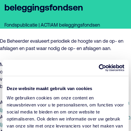
beleggingsfondsen
Fondspublicatie | ACTIAM beleggingsfondsen
De Beheerder evalueert periodiek de hoogte van de op- en
afslagen en past waar nodig de op- en afslagen aan.
Met ingang van 1 augustus 2022 zullen de geactualiseerde
op- en afslagen van kracht zijn. Voor meer informatie hierover
verwijzen wij u naar de onderstaande toelichtingen en
bijbehorende addenda:
Deze website maakt gebruik van cookies
We gebruiken cookies om onze content en
ACTIAM Beleggingsfondsen I:
Toelichting (pdf)
en
Addendum
nieuwsbrieven voor u te personaliseren, om functies voor
(pdf)
social media te bieden en om onze website te
ACTIAM Beleggingsfondsen II:
Toelichting (pdf)
en
Addendum
optimaliseren. Ook delen we informatie over uw gebruik
(pdf)
van onze site met onze leveranciers voor het maken van