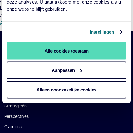
ACTIAM Duurzaam Index Aandelenfonds Opkomende
deze analyses. U gaat akkoord met onze cookies als u
Landen:
Toelichting (pdf)
en het
Addendum (pdf)
onze website blijft gebruiken.
ACTIAM Impact Euro Credit Fund:
Toelichting (pdf)
en het
Addendum (pdf)
(pdf)
Instellingen
Belangrijke
Navigatie
Alle cookies toestaan
links
Onze fondsen
Aanpassen
Impact
Duurzaam
Alleen noodzakelijke cookies
Diensten
Strategieën
Perspectives
Over ons