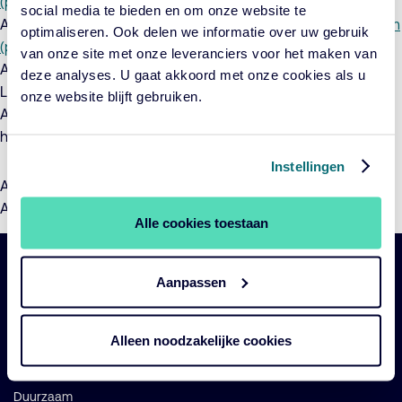
(pdf)
social media te bieden en om onze website te
ACTIAM Beleggingsfondsen II:
Toelichting (pdf)
en
Addendum
optimaliseren. Ook delen we informatie over uw gebruik
(pdf)
van onze site met onze leveranciers voor het maken van
ACTIAM Duurzaam Index Aandelenfonds Opkomende
deze analyses. U gaat akkoord met onze cookies als u
Landen:
Toelichting (pdf)
en het
Addendum (pdf)
onze website blijft gebruiken.
ACTIAM Impact Euro Credit Fund:
Toelichting (pdf)
en
het
Addendum (pdf)
Instellingen
ACTIAM Sustainable Index Fund Equity- Europe, North-
America, Pacific:
Toelichting (pdf)
Alle cookies toestaan
Belangrijke
Aanpassen
Navigatie
links
Onze fondsen
Alleen noodzakelijke cookies
Impact
Duurzaam