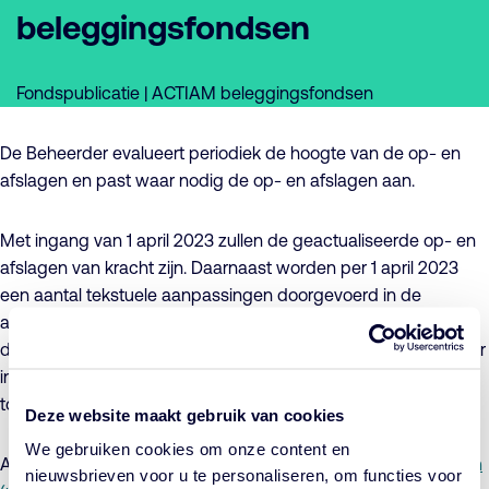
beleggingsfondsen
Fondspublicatie | ACTIAM beleggingsfondsen
De Beheerder evalueert periodiek de hoogte van de op- en
afslagen en past waar nodig de op- en afslagen aan.
Met ingang van 1 april 2023 zullen de geactualiseerde op- en
afslagen van kracht zijn. Daarnaast worden per 1 april 2023
een aantal tekstuele aanpassingen doorgevoerd in de
addenda. Deze aanpassingen zien op de verbetering van de
duidelijkheid en begrijpelijkheid van het prospectus. Voor meer
informatie hierover verwijzen wij u naar de onderstaande
toelichtingen en bijbehorende addenda:
Deze website maakt gebruik van cookies
We gebruiken cookies om onze content en
ACTIAM Beleggingsfondsen I:
Toelichting (pdf)
en
Addendum
nieuwsbrieven voor u te personaliseren, om functies voor