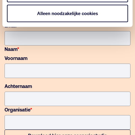
studie maken het mogelijk om signalen, kansen en risico’s
vroegtijdig te herkennen.
Alleen noodzakelijke cookies
Email
*
Naam
*
Voornaam
Achternaam
Organisatie
*