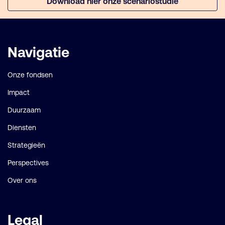
Download hier onze scenariostudie
Belangrijke
Navigatie
links
Onze fondsen
Impact
Duurzaam
Diensten
Strategieën
Perspectives
Over ons
Legal