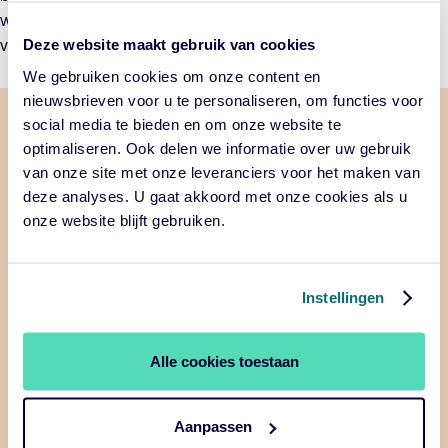
wereld. Zodat je een robuust beleggingsbeleid kunt blijven
Deze website maakt gebruik van cookies
voeren.
We gebruiken cookies om onze content en
nieuwsbrieven voor u te personaliseren, om functies voor
social media te bieden en om onze website te
optimaliseren. Ook delen we informatie over uw gebruik
van onze site met onze leveranciers voor het maken van
deze analyses. U gaat akkoord met onze cookies als u
onze website blijft gebruiken.
Instellingen
Download de scenariostudie
Alle cookies toestaan
2024-2026
Aanpassen
De vier sterk uiteenlopende economische scenario’s in de