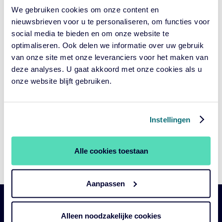
samenwerkingsverband van investeerders haar Investor
We gebruiken cookies om onze content en
Statement, waarmee zij restaurantketens stimuleren werk te
maken van gezondere voeding.
nieuwsbrieven voor u te personaliseren, om functies voor
social media te bieden en om onze website te
optimaliseren. Ook delen we informatie over uw gebruik
van onze site met onze leveranciers voor het maken van
Group of investors issues joint
deze analyses. U gaat akkoord met onze cookies als u
statement on shareholder rights
onze website blijft gebruiken.
Geplaatst
NIET GECATEGORISEERD
in
categorie:
GEPUBLICEERD
MEI 28, 2024
Instellingen
OP:
Today a group of institutional investors issues a joint statement
that calls for the SEC to continue to be the preferred arbiter of
Alle cookies toestaan
shareholder proposals in the United States. The group consists
of 38 investors with a combined assets under management of
USD 4.8 trillion.
Aanpassen
Belangrijke
Navigatie
Alleen noodzakelijke cookies