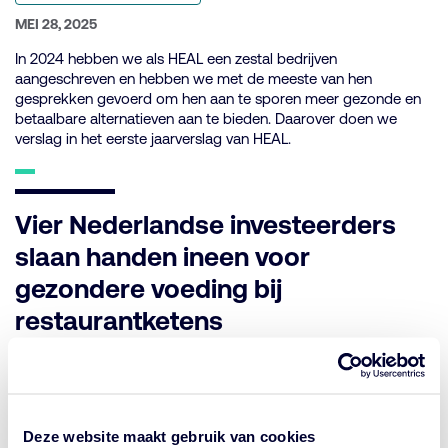
categorie:
GEPUBLICEERD
MEI 28, 2025
OP:
In 2024 hebben we als HEAL een zestal bedrijven
aangeschreven en hebben we met de meeste van hen
gesprekken gevoerd om hen aan te sporen meer gezonde en
betaalbare alternatieven aan te bieden. Daarover doen we
verslag in het eerste jaarverslag van HEAL.
Vier Nederlandse investeerders
slaan handen ineen voor
gezondere voeding bij
restaurantketens
Geplaatst
NIET GECATEGORISEERD
in
categorie:
GEPUBLICEERD
SEPTEMBER 11, 2024
OP:
Vandaag publiceert de Health Engagement Alliance (HEAL), een
Deze website maakt gebruik van cookies