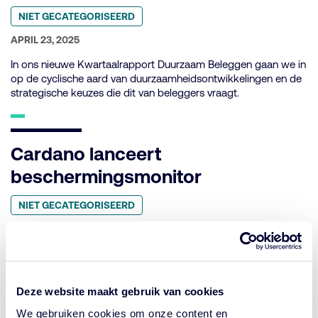
Geplaatst
NIET GECATEGORISEERD
in
categorie:
GEPUBLICEERD
APRIL 23, 2025
OP:
In ons nieuwe Kwartaalrapport Duurzaam Beleggen gaan we in
op de cyclische aard van duurzaamheidsontwikkelingen en de
strategische keuzes die dit van beleggers vraagt.
Cardano lanceert
beschermingsmonitor
Geplaatst
NIET GECATEGORISEERD
in
categorie:
GEPUBLICEERD
JANUARI 25, 2022
OP:
Dekkingsgraadprotectie is actueler dan ooit. Daarom lanceren
wij de beschermingsmonitor. Hiermee check je op elk gewenst
moment de actuele prijs van dekkingsgraadbescherming. Zo
Deze website maakt gebruik van cookies
kies je zelf het ideale moment voor het implementeren van
deze tijdelijke extra bescherming. Hoe werkt het en waarom is
We gebruiken cookies om onze content en