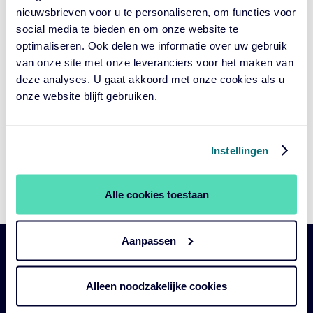
het voor pensioenfondsen belangrijk?
nieuwsbrieven voor u te personaliseren, om functies voor
social media te bieden en om onze website te
optimaliseren. Ook delen we informatie over uw gebruik
Hoe kunnen pensioenfondsen ESG
van onze site met onze leveranciers voor het maken van
deze analyses. U gaat akkoord met onze cookies als u
op derivaten toepassen
onze website blijft gebruiken.
Geplaatst
NIET GECATEGORISEERD
in
categorie:
GEPUBLICEERD
SEPTEMBER 17, 2020
Instellingen
OP:
Derivaten zijn in het Verenigd Koninkrijk – net als in Nederland –
een belangrijk onderdeel in de beleggingsstrategie van veel
pensioenfondsen, maar het beoordelen ervan op basis van
Alle cookies toestaan
ESG-criteria staat nog vrijwel in de kinderschoenen.
Aanpassen
Belangrijke
Navigatie
links
Alleen noodzakelijke cookies
Onze fondsen