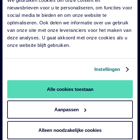
nieuwsbrieven voor u te personaliseren, om functies voor
Impact
social media te bieden en om onze website te
Duurzaam
optimaliseren. Ook delen we informatie over uw gebruik
van onze site met onze leveranciers voor het maken van
Diensten
deze analyses. U gaat akkoord met onze cookies als u
Strategieën
onze website blijft gebruiken.
Perspectives
Over ons
Instellingen
Legal
Alle cookies toestaan
Legal & Compliance
Aanpassen
Duurzaamheid policies en disclosures
Gebruiksvoorwaarden
Alleen noodzakelijke cookies
Cookie verklaring