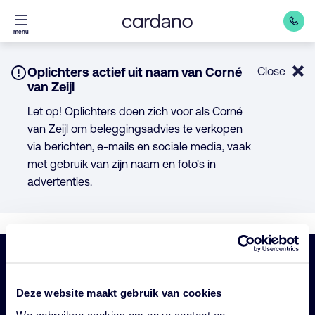
Direct
menu
naar
inhoud
Notice:
Oplichters actief uit naam van Corné
Close
van Zeijl
Let op! Oplichters doen zich voor als Corné
van Zeijl om beleggingsadvies te verkopen
via berichten, e-mails en sociale media, vaak
met gebruik van zijn naam en foto's in
advertenties.
Belangrijke
Navigatie
Deze website maakt gebruik van cookies
links
Onze fondsen
We gebruiken cookies om onze content en