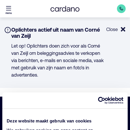
Direct
menu
naar
inhoud
Notice:
Oplichters actief uit naam van Corné
Close
van Zeijl
Let op! Oplichters doen zich voor als Corné
van Zeijl om beleggingsadvies te verkopen
via berichten, e-mails en sociale media, vaak
met gebruik van zijn naam en foto's in
advertenties.
Belangrijke
Navigatie
Deze website maakt gebruik van cookies
links
Onze fondsen
We gebruiken cookies om onze content en