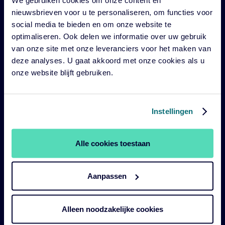
nieuwsbrieven voor u te personaliseren, om functies voor
Impact
social media te bieden en om onze website te
Duurzaam
optimaliseren. Ook delen we informatie over uw gebruik
van onze site met onze leveranciers voor het maken van
Diensten
deze analyses. U gaat akkoord met onze cookies als u
Strategieën
onze website blijft gebruiken.
Perspectives
Over ons
Instellingen
Legal
Alle cookies toestaan
Legal & Compliance
Aanpassen
Duurzaamheid policies en disclosures
Gebruiksvoorwaarden
Alleen noodzakelijke cookies
Cookie verklaring