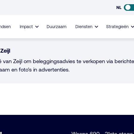
NL
ndsen
Impact
Duurzaam
Diensten
Strategieën
Zeijl
é van Zeijl om beleggingsadvies te verkopen via berichte
aam en foto's in advertenties.
Weena 690 - 21ste etage