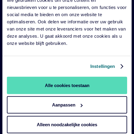
nieuwsbrieven voor u te personaliseren, om functies voor
Impact
social media te bieden en om onze website te
Duurzaam
optimaliseren. Ook delen we informatie over uw gebruik
van onze site met onze leveranciers voor het maken van
Diensten
deze analyses. U gaat akkoord met onze cookies als u
Strategieën
onze website blijft gebruiken.
Perspectives
Over ons
Instellingen
Legal
Alle cookies toestaan
Legal & Compliance
Aanpassen
Duurzaamheid policies en disclosures
Gebruiksvoorwaarden
Alleen noodzakelijke cookies
Cookie verklaring