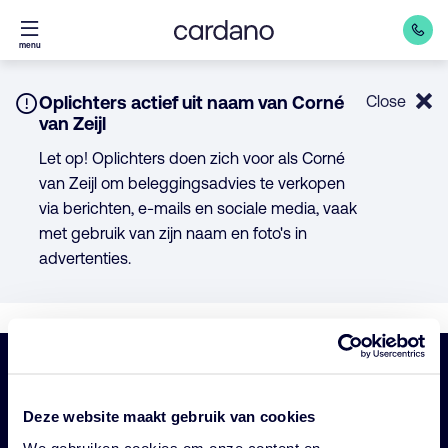
Direct
menu
naar
inhoud
Notice:
Oplichters actief uit naam van Corné
Close
van Zeijl
Let op! Oplichters doen zich voor als Corné
van Zeijl om beleggingsadvies te verkopen
via berichten, e-mails en sociale media, vaak
met gebruik van zijn naam en foto's in
advertenties.
Belangrijke
Navigatie
Deze website maakt gebruik van cookies
links
Onze fondsen
We gebruiken cookies om onze content en