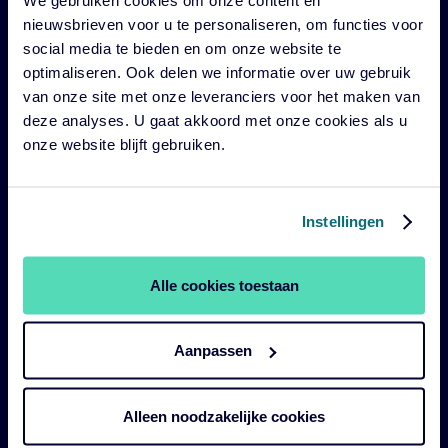
nieuwsbrieven voor u te personaliseren, om functies voor
Impact
social media te bieden en om onze website te
Duurzaam
optimaliseren. Ook delen we informatie over uw gebruik
van onze site met onze leveranciers voor het maken van
Diensten
deze analyses. U gaat akkoord met onze cookies als u
Strategieën
onze website blijft gebruiken.
Perspectives
Over ons
Instellingen
Legal
Alle cookies toestaan
Legal & Compliance
Aanpassen
Duurzaamheid policies en disclosures
Gebruiksvoorwaarden
Alleen noodzakelijke cookies
Cookie verklaring