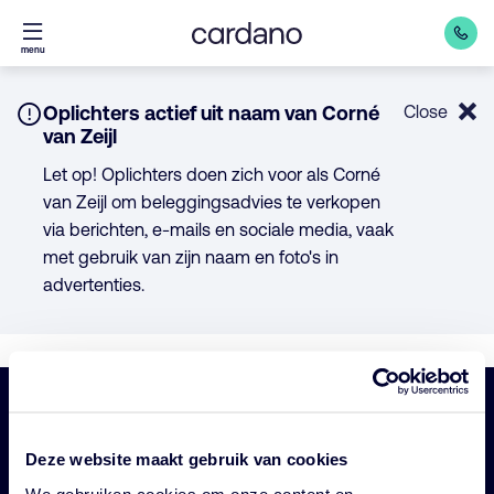
Direct
menu
naar
inhoud
Notice:
Oplichters actief uit naam van Corné
Close
van Zeijl
Let op! Oplichters doen zich voor als Corné
van Zeijl om beleggingsadvies te verkopen
via berichten, e-mails en sociale media, vaak
met gebruik van zijn naam en foto's in
advertenties.
Belangrijke
Navigatie
Deze website maakt gebruik van cookies
links
Onze fondsen
We gebruiken cookies om onze content en