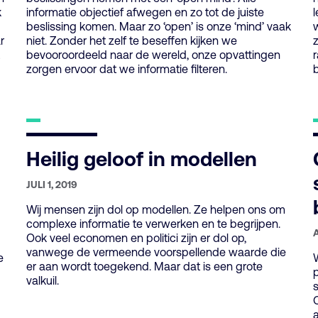
k
informatie objectief afwegen en zo tot de juiste
beslissing komen. Maar zo ‘open’ is onze ‘mind’ vaak
w
r
niet. Zonder het zelf te beseffen kijken we
bevooroordeeld naar de wereld, onze opvattingen
r
zorgen ervoor dat we informatie filteren.
Heilig geloof in modellen
GEPUBLICEERD
JULI 1, 2019
OP:
Wij mensen zijn dol op modellen. Ze helpen ons om
complexe informatie te verwerken en te begrijpen.
A
Ook veel economen en politici zijn er dol op,
O
vanwege de vermeende voorspellende waarde die
e
er aan wordt toegekend. Maar dat is een grote
valkuil.
O