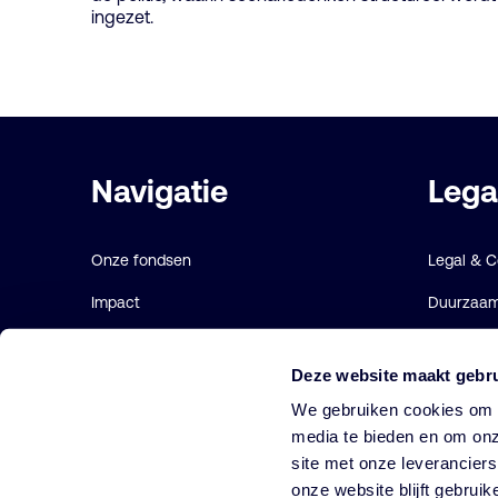
ingezet.
Belangrijke
Navigatie
Lega
links
Onze fondsen
Legal & 
Impact
Duurzaamh
Duurzaam
Gebruiks
Deze website maakt gebru
Diensten
Cookie ve
We gebruiken cookies om o
Strategieën
media te bieden en om onz
site met onze leverancier
Perspectives
onze website blijft gebruik