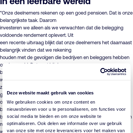
in een leefbare wereld
“Onze deelnemers rekenen op een goed pensioen. Dat is onze
belangrijkste taak. Daarom
investeren we alleen als we verwachten dat die belegging
voldoende rendement oplevert. Uit
een recente uitvraag blijkt dat onze deelnemers het daarnaast
belangrijk vinden dat we rekening
houden met de gevolgen die bedrijven en beleggers hebben
op de wereld. Dat past bij de
beleggingsovertuiging die we al decennialang hebben. Want
wij geloven erin dat we kunnen
zorgen voor een goed pensioen door duurzaam te beleggen,
Deze website maakt gebruik van cookies
grote vervuilers uit te sluiten van
onze beleggingen en door het gesprek aan te gaan met
We gebruiken cookies om onze content en
nieuwsbrieven voor u te personaliseren, om functies voor
bedrijven waarin we beleggen. Door deze manier van
social media te bieden en om onze website te
beleggen leveren we tegelijk een bijdrage aan mens, milieu en
optimaliseren. Ook delen we informatie over uw gebruik
maatschappij,” zegt Eric Douma, bestuursvoorzitter namens
van onze site met onze leveranciers voor het maken van
werkgevers en lid van de beleggingsadviescommissie.