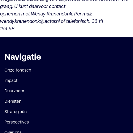
graag. U kunt daarvoor contact
opnemen met Wendy Kranendonk. Per mail:
wendy.kranendonk@actor.nl of telefonisch: 06 111
164 98
Belangrijke
Navigatie
links
Onze fondsen
Impact
Duurzaam
Diensten
Strategieën
Perspectives
Over ons