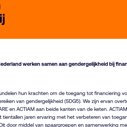
n
j
derland werken samen aan gendergelijkheid bij finan
ndelen hun krachten om de toegang tot financiering v
 bereiken van gendergelijkheid (SDG5). We zijn ervan ov
E en ACTIAM aan beide kanten van de keten. ACTIAM bes
t tientallen jaren ervaring met het verbeteren van toega
it door middel van spaargroepen en samenwerking met f