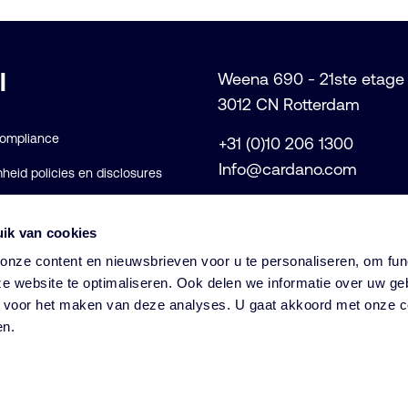
l
Weena 690 - 21ste etage
3012 CN Rotterdam
Compliance
+31 (0)10 206 1300
Info@cardano.com
eid policies en disclosures
voorwaarden
ik van cookies
rklaring
nze content en nieuwsbrieven voor u te personaliseren, om func
e website te optimaliseren. Ook delen we informatie over uw ge
s voor het maken van deze analyses. U gaat akkoord met onze c
© Cardano
en.