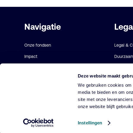
Belangrijke
Navigatie
Lega
links
Onze fondsen
Legal & 
Impact
Duurzaamh
Duurzaam
Gebruiks
Deze website maakt gebru
Diensten
Cookie ve
We gebruiken cookies om o
Strategieën
media te bieden en om onz
site met onze leverancier
Perspectives
onze website blijft gebruik
Over ons
Instellingen