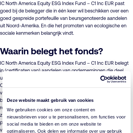
IC North America Equity ESG Index Fund – C1 Inc EUR past
goed bij de belegger die in één keer wil beschikken over een
goed gespreide portefeuille van beursgenoteerde aandelen
uit Noord-Amerika. En die het promoten van ecologische en
sociale kenmerken belangrijk vindt.
Waarin belegt het fonds?
IC North America Equity ESG Index Fund – C1 Inc EUR belegt
in (certificaten van) aandelen van ondernemingen die deel
uitmaken van de Solactive GBS North America Large & Mid
Cap EUR Index NTR (Index), met uitzondering van aandelen
van die ondernemingen die niet voldoen aan het duurzaam
beleggingsbeleid van het fonds. Het doel van het fonds is,
Deze website maakt gebruik van cookies
rekening houdend met het voor het fonds van toepassing
We gebruiken cookies om onze content en
zijnde duurzaam beleggingsbeleid, ten behoeve van
nieuwsbrieven voor u te personaliseren, om functies voor
participanten een rendement te realiseren dat het rendement
social media te bieden en om onze website te
van de Index zoveel als mogelijk benadert. Het uitlenen van
optimaliseren. Ook delen we informatie over uw gebruik