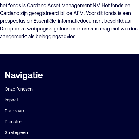
het fonds is Cardano Asset Management N.V. Het fonds en
Cardano zijn geregistreerd bij de AFM. Voor dit fonds is een
prospectus en Essentiële-informatiedocument beschikbaar.
De op deze webpagina getoonde informatie mag niet worden
aangemerkt als beleggingsadvies.
Belangrijke
Navigatie
links
Onze fondsen
Impact
Duurzaam
Diensten
Strategieën