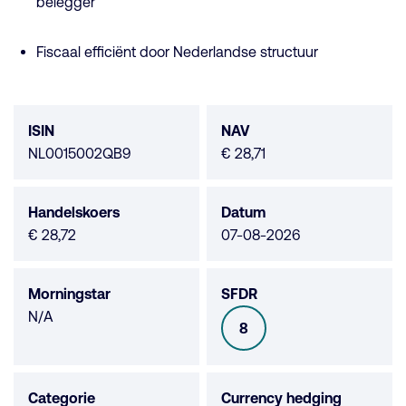
belegger
Fiscaal efficiënt door Nederlandse structuur
Fonds
data
ISIN
NAV
NL0015002QB9
€ 28,71
Handelskoers
Datum
€ 28,72
07-08-2026
Morningstar
SFDR
Morningstar
N/A
8
SFDR
niet
beschikbaar
Categorie
Currency hedging