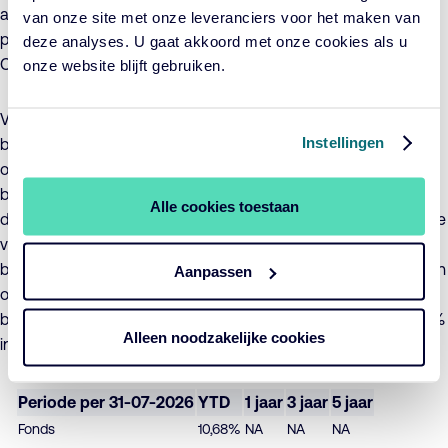
aandelen (securities lending) is niet toegestaan. Voor
van onze site met onze leveranciers voor het maken van
participatieklasse IC North America Equity ESG Index Fund –
deze analyses. U gaat akkoord met onze cookies als u
C1 Inc EUR wordt het valutarisico niet afgedekt.
onze website blijft gebruiken.
Voor het fonds zijn concrete duurzame
Instellingen
beleggingsdoelstellingen geformuleerd waaraan
ondernemingen bewust en aantoonbaar een positieve
bijdrage moeten leveren en die er voor moeten zorgen dat
Alle cookies toestaan
duurzaamheidsrisico’s afdoende worden beheerst. De waarde
van de beleggingen in het fonds kan als gevolg van het
beleggingsbeleid sterk fluctueren, zowel in absolute zin als ten
Aanpassen
opzichte van de Index. Het fonds neemt de ICBE-
beleggingsrestricties in acht en belegt niet voor meer dan 10%
Alleen noodzakelijke cookies
in instellingen voor collectieve belegging in effecten.
Periode per 31-07-2026
YTD
1 jaar
3 jaar
5 jaar
Fonds
10,68%
NA
NA
NA